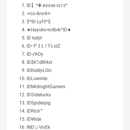
ID】^✤ ʙᴇᴇꜱᴋ-ᴠɪᴛᴢ^
⪻ɪᴅ-Ann4⪼
$*ID-Lyf3*$
★Hayoks•m4b4r°ID★
ID ketjil
ID• P 3 L I T-LolZ
ID-√hOy
ID$K1dBl4st
IDKiddyLi0n
IDLowride
IDMidnightGamers
IDSidelocks
IDSpiderpig
IDRich™
IDWide
INDシVivEk