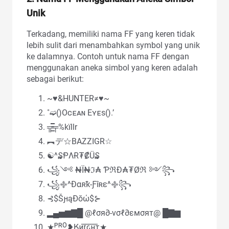
Unik
Terkadang, memiliki nama FF yang keren tidak
lebih sulit dari menambahkan symbol yang unik
ke dalamnya. Contoh untuk nama FF dengan
menggunakan aneka simbol yang keren adalah
sebagai berikut:
~♥&HUNTER≠♥~
˚➫()Oᴄᴇᴀɴ Eʏᴇs().’
╦̵̵͇̿̿̿̿╤%kïllr
︻デ☆BAZZIGR☆
☯^₷ⱣΛɌ₮₡Ü₷
꧁༺ ₦Ї₦ℑ₳ ƤℜĐ₳₮Øℜ ༻꧂
꧁࿇^Ðɑʀҟ-Ƒîʀɛ^࿇꧂
⊰$ŠԩąƉŏώ$⊱
▂▄▅▆▇█ @ℓσя∂-vσℓ∂εмσят@ █▇▆
★ᴾᴿᴼ❥Ӄᴎ͟͞ɪ͟͞ԍ͟͞ʜ͟͞ᴛ★