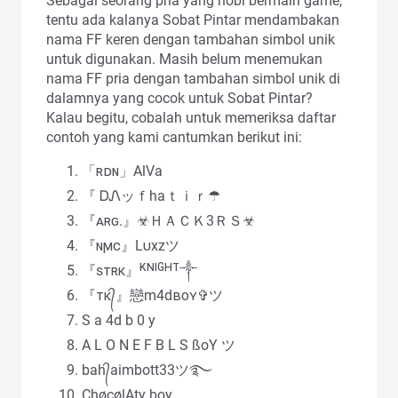
Sebagai seorang pria yang hobi bermain game,
tentu ada kalanya Sobat Pintar mendambakan
nama FF keren dengan tambahan simbol unik
untuk digunakan. Masih belum menemukan
nama FF pria dengan tambahan simbol unik di
dalamnya yang cocok untuk Sobat Pintar?
Kalau begitu, cobalah untuk memeriksa daftar
contoh yang kami cantumkan berikut ini:
「ʀᴅɴ」AlVa
『 ᎠᏁッｆhaｔｉｒ☂
『ᴀʀɢ.』☣ＨＡＣＫ3ＲＳ☣
『ɴϻᴄ』Lᴜxzツ
『sᴛʀᴋ』ᴷᴺᴵᴳᴴᵀ༒
『ᴛᴋ᭄』戀m4dʙᴏʏ✞ツ
S a 4d b 0 y
A L O N E F B L S ßoY ツ
bah᭄aimbott33ツ࿐
ÇhøçølAty boy