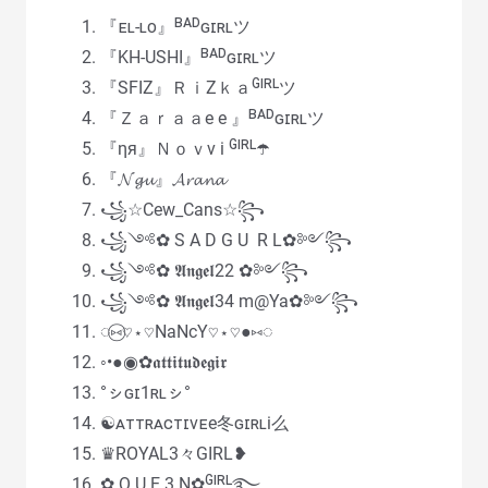
『ᴇʟ-ʟᴏ』ᴮᴬᴰɢɪʀʟツ
『KH-USHI』ᴮᴬᴰɢɪʀʟツ
『SFIZ』ＲｉZｋａᴳᴵᴿᴸツ
『Ｚａｒａａe e 』ᴮᴬᴰɢɪʀʟツ
『ηя』Ｎｏｖv i ᴳᴵᴿᴸ☂️
『𝓝𝓰𝓾』𝓐𝓻𝓪𝓷𝓪
꧁☆Cew_Cans☆꧂
꧁༺✿ S A D G U R L✿༻꧂
꧁༺✿ 𝕬𝖓𝖌𝖊𝖑22 ✿༻꧂
꧁༺✿ 𝕬𝖓𝖌𝖊𝖑34 m@Ya✿༻꧂
◌⑅⃝♡⋆♡NaNcY♡⋆♡●⑅◌
◦•●◉✿𝖆𝖙𝖙𝖎𝖙𝖚𝖉𝖊𝖌𝖎𝖗
°ㇱɢɪ1ʀʟㇱ°
☯ᴀᴛᴛʀᴀᴄᴛɪᴠᴇe冬ɢɪʀʟi么
♛ROYAL3々GIRL❥
✿ Q U E 3 N✿ᴳᴵᴿᴸ࿐