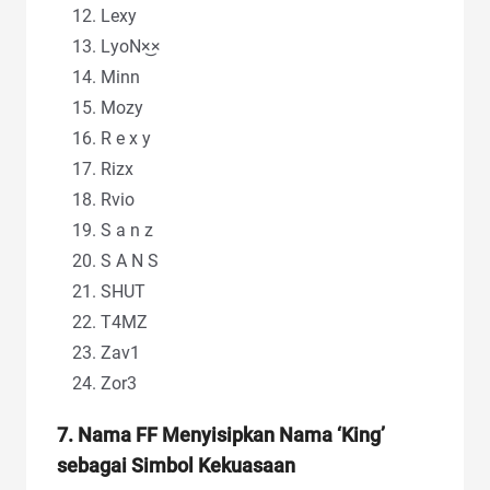
Lexy
LㅤyㅤoㅤNㅤ×͜×
Minn
Mozy
R e x y
Rizx
Rvio
S a n z
S A N S
SHUT
T4MZ
Zav1
Zor3
7. Nama FF Menyisipkan Nama ‘King’
sebagai Simbol Kekuasaan