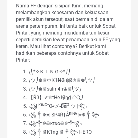
Nama FF dengan sisipan King, memang
melambangkan kebesaran dan kekuasaan
pemilik akun tersebut, saat bermain di dalam
arena pertempuran. Ini tentu baik untuk Sobat
Pintar, yang memang mendambakan kesan
seperti demikian lewat penamaan akun FF yang
keren. Mau lihat contohnya? Berikut kami
hadirkan beberapa contohnya untuk Sobat
Pintar:
⎝⎝*✧ＫＩＮＧ✧*⎠⎠
⎝ツ⎠♚♕♔₭1₦₲ ฿℟♔♕♚⎝ツ⎠
⎝ツ⎠♚♕salm4n♔♕⎝ツ⎠
【Řβ】✔♕tHe Ӄîŋɠ ᗩᏩ⎠
꧁[ ᴷᴵᴺᴳ°Oғメ-B͠a͠r² ツ ]•꧂
꧁༒☬☠ $P4ŘŢÅᴷᴵᴺᴳ☠︎☬༒꧂
꧁༒☬☠κɪɴɢ☠︎☬༒꧂
꧁༒♛K1ng ♛༒꧂ HERO