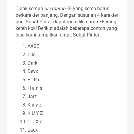
Tidak semua
username
FF yang keren harus
berkarakter panjang. Dengan susunan 4 karakter
pun, Sobat Pintar dapat memiliki nama FF yang
keren kok! Berikut adalah beberapa contoh yang
bisa kami tampilkan untuk Sobat Pintar:
AXSE
Cilo
Dark
Devx
F I R e
H a n s
Jarz
K a y z
K U Y Z
L U X o
Lacx