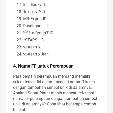
InsidiouzyID
ｋｕｎy ᶻ•ID
MR•Export-ID
Rusdi•gans id
ˢᴳ°3Ɩɛɠɛŋɖʂ3°ID
*STARS • ID
ᴠ-ɪᴘᴇʀ•ɪᴅ
ᴠɪ-ᴘᴇʀ•ɪᴅ Jian
4. Nama FF untuk Perempuan
Para pemain perempuan memang memiliki
selera tersendiri dalam mencari nama ff keren
dengan tambahan simbol unik di dalamnya.
Apakah Sobat Pintar masih mencari referensi
nama FF perempuan dengan tambahan simbol
unik di dalamnya? Coba lihat beberapa contoh
berikut: