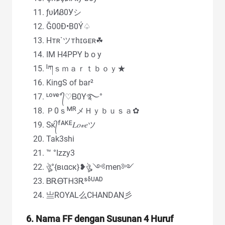
ƒυИᏰ0Уシ
Ğ00Đ•B0Ý♤
Hᴛʀ`ツᴛhɪɢᴇʀ☘
IM H4PPY b o y
ᴵཀｓｍａｒｔｂｏｙ★
KingS of bar²
ᶫᵒᵛᵉ°᭄♡Ᏼ0Y࿐°
Ｐ0ｓᴹᴿメＨｙｂｕｓａ✿
Sᴋ᭄ᶠᴬᴷᴱ𝐿𝑜𝓋𝑒ツ
Tak3shi
™ °Izzy3
ঔৣ°{вιαcк}❥ঔৣ,༺men༻
ᏴᎡᎾᎢᎻ3Ꭱˢᵟᵁᴬᴰ
亗ROYAL么CHANDAN彡
6. Nama FF dengan Susunan 4 Huruf