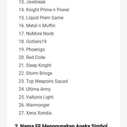
Jawbreak
Knight Prime n Power
Liquid Prem Game
Metal n Muffin
NoMore Noob
Outliers19
Phoenigs
Red Code
Sleep Knight
Storm Bringe
Top Weapons Squad
Ultima Army
Valkyris Light
Warmonger
Xena Xondia
2. Nama FF Menggunakan Aneka Simbol