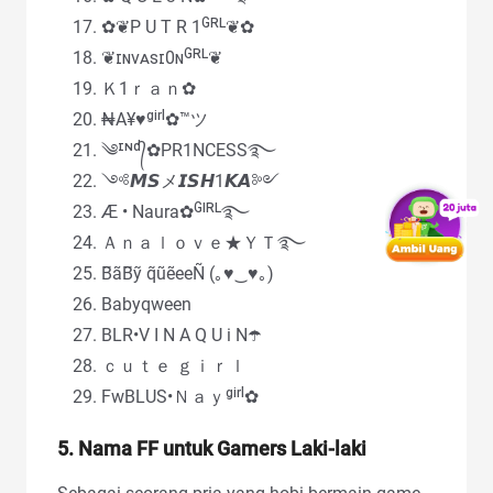
✿❦P U T R 1ᴳᴿᴸ❦✿
❦ɪɴᴠᴀꜱɪ0ɴᴳᴿᴸ❦
Ｋ1ｒａｎ✿
₦A¥♥ᵍⁱʳˡ✿™ツ
༄ᶦᶰᵈ᭄✿PR1NCESS࿐
༺𝙈𝙎メ𝙄𝙎𝙃1𝙆𝘼༻
Æ • Naura✿ᴳᴵᴿᴸ࿐
Ａｎａｌｏｖｅ★ＹＴ࿐
B̃ãB̃ỹ q̃ũẽeeÑ (｡♥‿♥｡)
Babyqween
BLR•V I N A Q U i N☂️
ｃｕｔｅ ｇｉｒｌ
FwBLUS•Ｎａｙᵍⁱʳˡ✿
5. Nama FF untuk Gamers Laki-laki