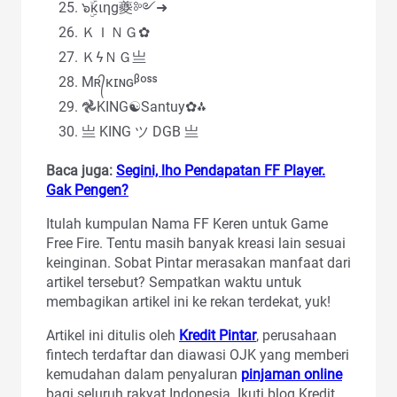
๖ۣۜкιηg夔༻➜
ＫＩＮＧ✿
ＫϟＮＧ亗
Mʀ᭄κɪɴɢᵝᵒˢˢ
𖣘KING☯︎Santuy✿⁂
亗 KING ツ DGB 亗
Baca juga:
Segini, lho Pendapatan FF Player.
Gak Pengen?
Itulah kumpulan Nama FF Keren untuk Game
Free Fire. Tentu masih banyak kreasi lain sesuai
keinginan. Sobat Pintar merasakan manfaat dari
artikel tersebut? Sempatkan waktu untuk
membagikan artikel ini ke rekan terdekat, yuk!
Artikel ini ditulis oleh
Kredit Pintar
, perusahaan
fintech terdaftar dan diawasi OJK yang memberi
kemudahan dalam penyaluran
pinjaman online
bagi seluruh rakyat Indonesia. Ikuti blog Kredit