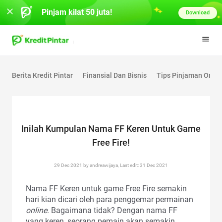
Pinjam kilat 50 juta!
Download
Berita Kredit Pintar
Finansial Dan Bisnis
Tips Pinjaman Onlin
Inilah Kumpulan Nama FF Keren Untuk Game
Free Fire!
29 Dec 2021 by andreawijaya, Last edit: 31 Dec 2021
Nama FF Keren untuk game Free Fire semakin
hari kian dicari oleh para penggemar permainan
online
. Bagaimana tidak? Dengan nama FF
yang keren, seorang pemain akan semakin