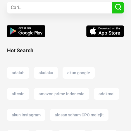
Hot Search
adalah
akulaku
akun google
altcoin
amazon prime indonesia
adakmai
akun instagram
alasan saham CPO melejit