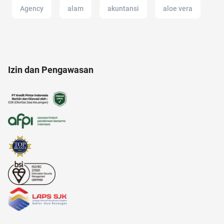
Agency
alam
akuntansi
aloe vera
Ambassador
analisis SWOT
akun IG
Izin dan Pengawasan
alat musik
ancol
11.11
anak tk
alamat di tokopedia