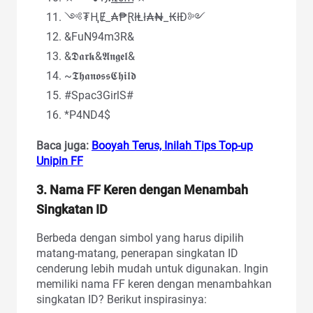
༺₮ⱧɆ_₳₱ⱤłⱠł₳₦_₭łĐ༻
&FuN94m3R&
&𝕯𝖆𝖗𝖐&𝕬𝖓𝖌𝖊𝖑&
~𝕿𝖍𝖆𝖓𝖔𝖘𝖘𝕮𝖍𝖎𝖑𝖉
#Spac3GirlS#
*P4ND4$
Baca juga:
Booyah Terus, Inilah Tips Top-up
Unipin FF
3. Nama FF Keren dengan Menambah
Singkatan ID
Berbeda dengan simbol yang harus dipilih
matang-matang, penerapan singkatan ID
cenderung lebih mudah untuk digunakan. Ingin
memiliki nama FF keren dengan menambahkan
singkatan ID? Berikut inspirasinya: