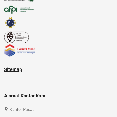
adapundi
altcoin
12.12
alat musik
alam
anak tk
Sitemap
Alamat Kantor Kami
Kantor Pusat