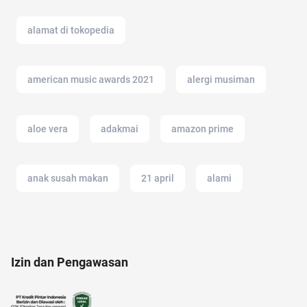
alamat di tokopedia
american music awards 2021
alergi musiman
aloe vera
adakmai
amazon prime
anak susah makan
21 april
alami
Ambassador
alfamart
air fryer
Izin dan Pengawasan
amazon prime indonesia
anak muda