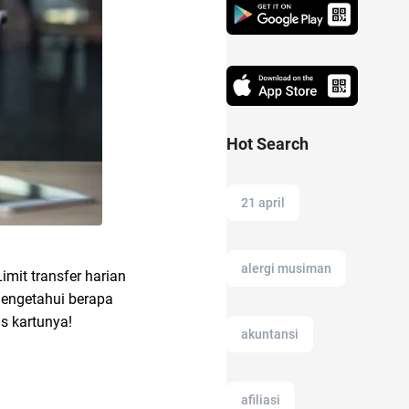
Hot Search
21 april
alergi musiman
mit transfer harian
mengetahui berapa
is kartunya!
akuntansi
afiliasi