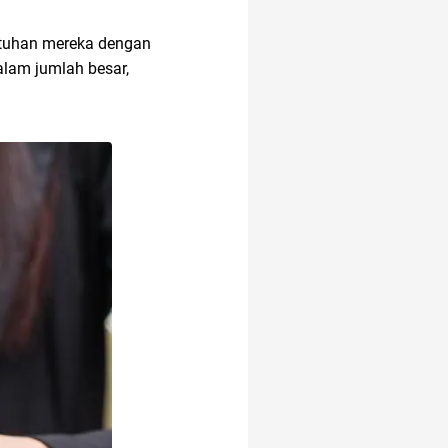
butuhan mereka dengan
amazon prime
indonesia
alam jumlah besar,
alat musik