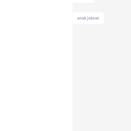
anak jokowi
aloe vera
adapundi
ac modern
anak tk
altcoin
Airdrop Crypto