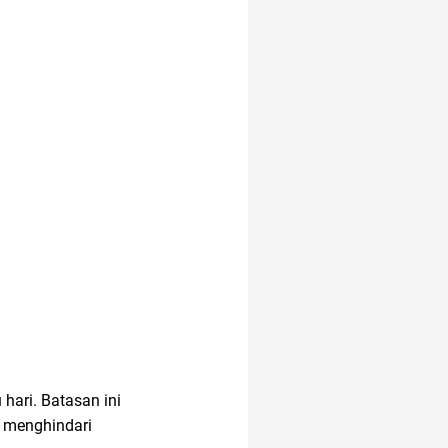
alasan saham CPO
melejit
akun google
anak anak
alamat di tokopedia
amazon prime
hari. Batasan ini
air fryer
android
 menghindari