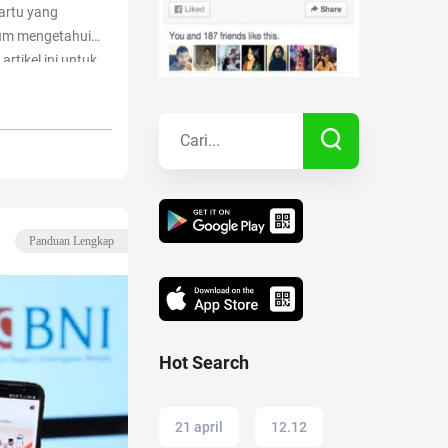
artu yang
um mengetahui
Kisah Sukses
artikel ini untuk
n jenis kartunya!
fer BCA Terbaru
Lainnya
Panduan Lengkap
Hot Search
21 april
12.12