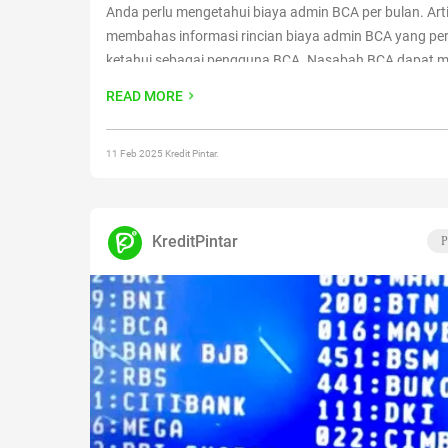
Anda perlu mengetahui biaya admin BCA per bulan. Artik
membahas informasi rincian biaya admin BCA yang pe
ketahui sebagai pengguna BCA. Nasabah BCA dapat m
berbagai jenis kartu dan tabungan. Setiap kartu menyed
READ MORE
fitur yang
Continue reading
“Rincian Biaya Admin BCA P
yang Terbaru”
11 Feb 2025 Kredit Pintar.
KreditPintar
P