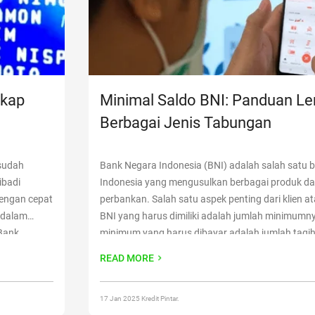
gkap
Minimal Saldo BNI: Panduan L
Berbagai Jenis Tabungan
sudah
Bank Negara Indonesia (BNI) adalah salah satu b
ibadi
Indonesia yang mengusulkan berbagai produk da
engan cepat
perbankan. Salah satu aspek penting dari klien ata
 dalam
BNI yang harus dimiliki adalah jumlah minimumn
 Bank
minimum yang harus dibayar adalah jumlah tagi
a lengkap,
dibayarkan kepada rekening agar rekening tetap a
READ MORE
ank
menghindari biaya
Continue reading
“Minimal Sal
Lengkap Berbagai Jenis Tabungan”
17 Jan 2025 Kredit Pintar.