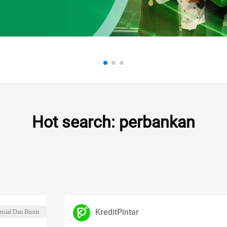
Hot search: perbankan
KreditPintar
nsial Dan Bisnis