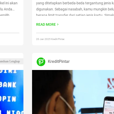
el ini akan
yang ditetapkan berbeda-beda tergantung jenis k
rlu Anda
digunakan. Sebagai nasabah, kamu mungkin bel
emilih
berapa limit transfer dari setiap jenis kartu. Simak 
iakan fitur-
mengetahui limit transfer BCA terbaru berdasarka
READ MORE
er Bulan
Baca juga: Kenali 4
Continue reading
“Limit Trans
Berdasarkan Jenis Kartu”
20 Jan 2025 Kredit Pintar.
KreditPintar
anduan Lengkap