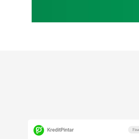
KreditPintar
Fina