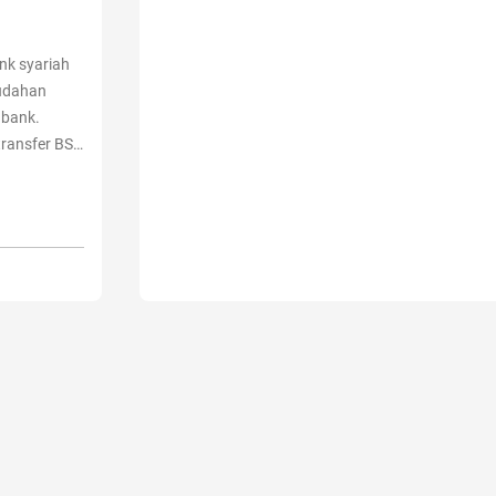
nk syariah
mudahan
 bank.
ransfer BSI.
 mudah
tinue