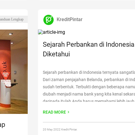
KreditPintar
anduan Lengkap
Sejarah Perbankan di Indonesia
Diketahui
Sejarah perbankan di Indonesia ternyata sangatla
Dari zaman penjajahan Belanda, perbankan di Ind
sudah terbentuk. Terbukti dengan beberapa nam
diubah menjadi nama bank yang kita kenal sekara
daripada itulah Anda harus memahami lebih jauh
mula perbankan di Indonesia ini. Sejarah Singkat
READ MORE
Indonesia Seperti yang
Continue reading
“Sejarah
Indonesia yang Harus Diketahui”
ap
20 May 2022 Kredit Pintar.