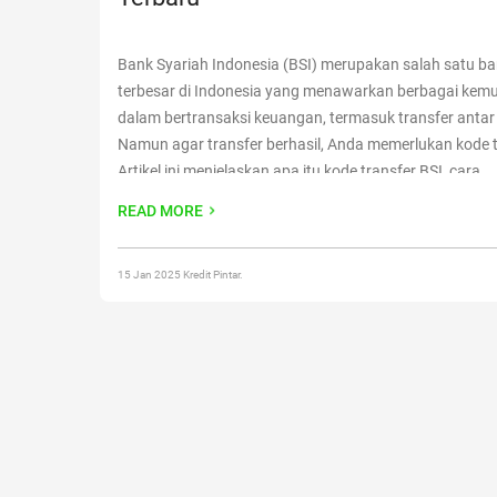
Bank Syariah Indonesia (BSI) merupakan salah satu ba
terbesar di Indonesia yang menawarkan berbagai ke
dalam bertransaksi keuangan, termasuk transfer antar
Namun agar transfer berhasil, Anda memerlukan kode t
Artikel ini menjelaskan apa itu kode transfer BSI, cara
menggunakannya, dan langkah-langkah transfer yang
READ MORE
dipahami. Apa Itu Kode Transfer BSI? Kode transfer
Con
reading
“Kode Transfer BSI: Panduan Lengkap Terbaru”
15 Jan 2025 Kredit Pintar.