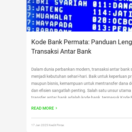
Kode Bank Permata: Panduan Len
Transaksi Antar Bank
Dalam dunia perbankan modern, transaksi antar bank 
menjadi kebutuhan sehari-hari. Baik untuk keperluan pr
maupun bisnis, kemampuan untuk mentransfer dana d
dan efisien sangatlah penting. Salah satu unsur utama
transfer antar bank adalah kode bank, termasuk Kode
Permata. Artikel ini akan mengulas kode bank ini secar
READ MORE
mulai dari kegunaannya, cara
Continue reading
“Kode B
Permata: Panduan Lengkap Transaksi Antar Bank”
17 Jan 2025 Kredit Pintar.