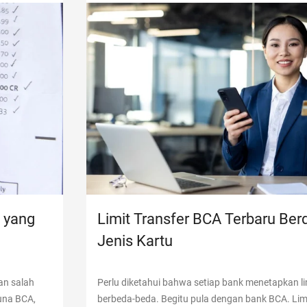
 yang
Limit Transfer BCA Terbaru Ber
Jenis Kartu
n salah
Perlu diketahui bahwa setiap bank menetapkan li
una BCA,
berbeda-beda. Begitu pula dengan bank BCA. Limi