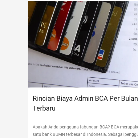
Rincian Biaya Admin BCA Per Bulan
Terbaru
Apakah Anda pengguna tabungan BCA? BCA merupaka
satu bank BUMN terbesar di Indonesia. Sebagai pengg