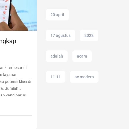
20 april
17 agustus
2022
engkap
adalah
acara
ank terbesar di
n layanan
11.11
ac modern
u potensi klien di
ya. Jumlah
han yang harus
adakmai
ktif dan
do BNI: Panduan