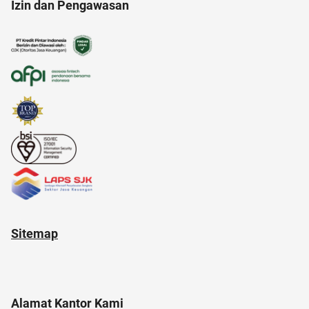
Izin dan Pengawasan
alasan saham CPO melejit
21 april
akun google
anak susah makan
17 agustus
anak tk
Sitemap
Alamat Kantor Kami