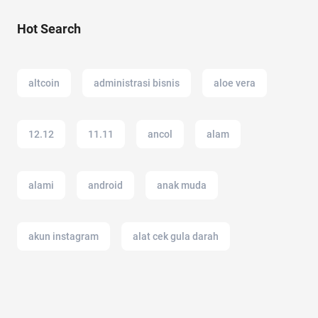
Hot Search
altcoin
administrasi bisnis
aloe vera
12.12
11.11
ancol
alam
alami
android
anak muda
akun instagram
alat cek gula darah
amazon
air hangat