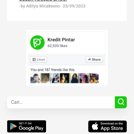
-by
Aditya Wicaksono
·
25/09/2023