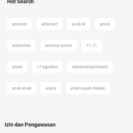
Hot Search
amazon
alfamart
anak tk
ancol
alzheimer
amazon prime
11.11
alami
17 agustus
administrasi bisnis
anak anak
acara
anak susah makan
20 april
amazon prime indonesia
2022
Izin dan Pengawasan
anak muda
ac modern
adalah