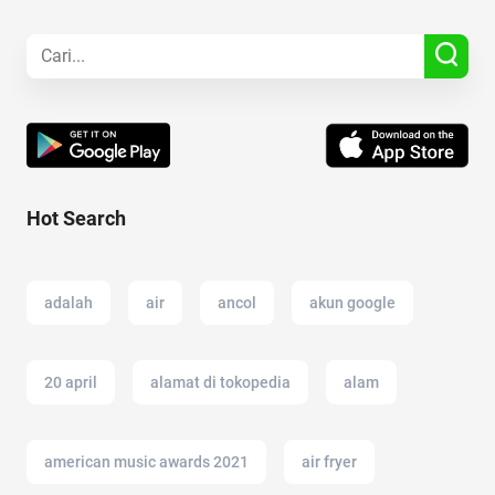
Hot Search
adalah
air
ancol
akun google
20 april
alamat di tokopedia
alam
american music awards 2021
air fryer