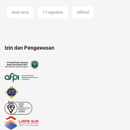
aloe vera
17 agustus
afiliasi
akun instagram
alat musik
ac modern
Izin dan Pengawasan
alat cek gula darah
2022
akuntansi
aksesoris
alami