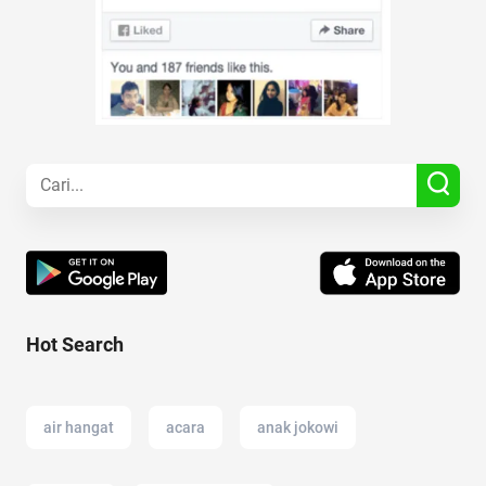
Hot Search
air hangat
acara
anak jokowi