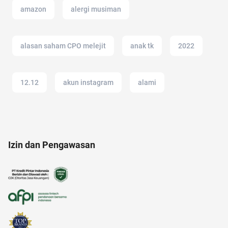
amazon
alergi musiman
alasan saham CPO melejit
anak tk
2022
12.12
akun instagram
alami
17 agustus
akun IG
alamat di tokopedia
Izin dan Pengawasan
akulaku
alzheimer
ancol
akuntansi
Agency
afiliasi