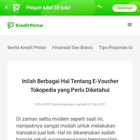
Pinjam kilat 50 juta!
Download
Berita Kredit Pintar
Finansial Dan Bisnis
Tips Pinjaman Onlin
Inilah Berbagai Hal Tentang E-Voucher
Tokopedia yang Perlu Diketahui
16 Dec 2021 by andreawijaya, Last edit: 31 Dec 2021
Di zaman serba modern seperti saat ini,
nampaknya sangat mudah untuk melakukan
transaksi jual beli. Hal ini dikarenakan sudah
banyak sekali
e-commerce
yang bermunculan.