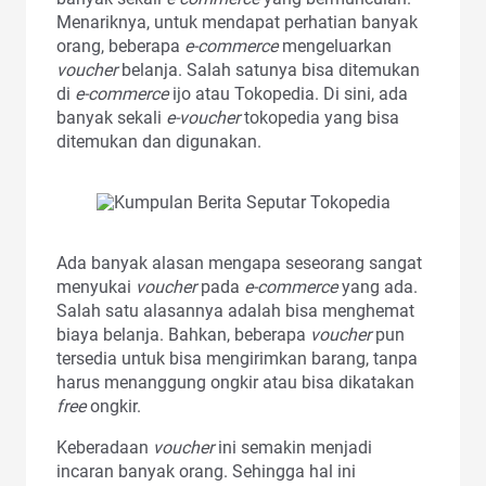
Menariknya, untuk mendapat perhatian banyak
orang, beberapa
e-commerce
mengeluarkan
voucher
belanja. Salah satunya bisa ditemukan
di
e-commerce
ijo atau Tokopedia. Di sini, ada
banyak sekali
e-voucher
tokopedia
yang bisa
ditemukan dan digunakan.
Ada banyak alasan mengapa seseorang sangat
menyukai
voucher
pada
e-commerce
yang ada.
Salah satu alasannya adalah bisa menghemat
biaya belanja. Bahkan, beberapa
voucher
pun
tersedia untuk bisa mengirimkan barang, tanpa
harus menanggung ongkir atau bisa dikatakan
free
ongkir.
Keberadaan
voucher
ini semakin menjadi
incaran banyak orang. Sehingga hal ini