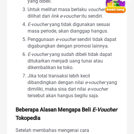
yang dibeli.
Untuk melihat masa berlaku
voucher
bisa
dilihat dari
link e-voucher
itu sendiri.
E-voucher
yang tidak digunakan sesuai
masa periode, akan dianggap hangus.
Penggunaan
e-voucher
sendiri tidak dapat
digabungkan dengan promosi lainnya.
E-voucher
yang sudah dibeli tidak dapat
ditukarkan menjadi uang tunai atau
dikembalikan ke toko.
Jika total transaksi lebih kecil
dibandingkan dengan nilai
e-voucher
yang
dimiliki, maka sisa dari nilai
e-voucher
tersebut akan hangus begitu saja.
Beberapa Alasan Mengapa Beli
E-Voucher
Tokopedia
Setelah membahas mengenai cara