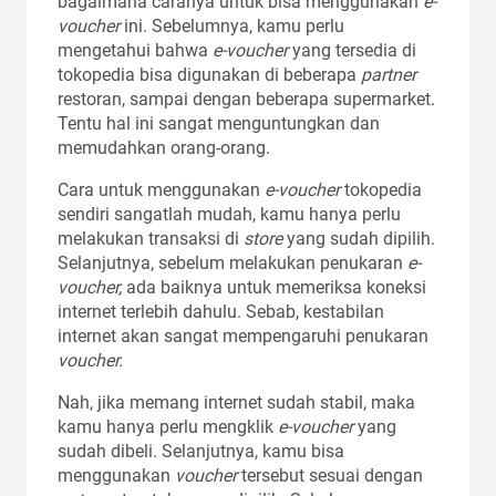
bagaimana caranya untuk bisa menggunakan
e-
voucher
ini. Sebelumnya, kamu perlu
mengetahui bahwa
e-voucher
yang tersedia di
tokopedia bisa digunakan di beberapa
partner
restoran, sampai dengan beberapa supermarket.
Tentu hal ini sangat menguntungkan dan
memudahkan orang-orang.
Cara untuk menggunakan
e-voucher
tokopedia
sendiri sangatlah mudah, kamu hanya perlu
melakukan transaksi di
store
yang sudah dipilih.
Selanjutnya, sebelum melakukan penukaran
e-
voucher,
ada baiknya untuk memeriksa koneksi
internet terlebih dahulu. Sebab, kestabilan
internet akan sangat mempengaruhi penukaran
voucher.
Nah, jika memang internet sudah stabil, maka
kamu hanya perlu mengklik
e-voucher
yang
sudah dibeli. Selanjutnya, kamu bisa
menggunakan
voucher
tersebut sesuai dengan