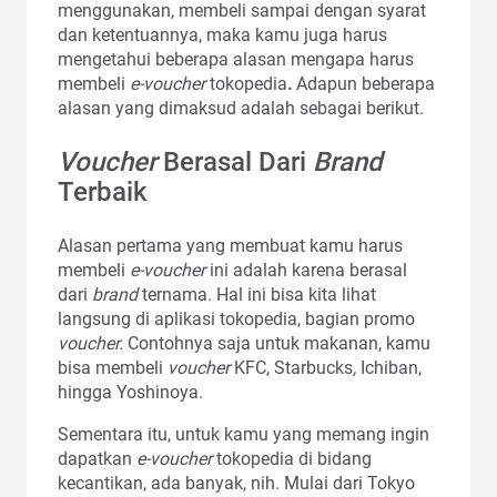
menggunakan, membeli sampai dengan syarat
dan ketentuannya, maka kamu juga harus
mengetahui beberapa alasan mengapa harus
membeli
e-voucher
tokopedia
.
Adapun beberapa
alasan yang dimaksud adalah sebagai berikut.
Voucher
Berasal Dari
Brand
Terbaik
Alasan pertama yang membuat kamu harus
membeli
e-voucher
ini adalah karena berasal
dari
brand
ternama. Hal ini bisa kita lihat
langsung di aplikasi tokopedia, bagian promo
voucher.
Contohnya saja untuk makanan, kamu
bisa membeli
voucher
KFC, Starbucks
,
Ichiban,
hingga Yoshinoya.
Sementara itu, untuk kamu yang memang ingin
dapatkan
e-voucher
tokopedia
di bidang
kecantikan, ada banyak, nih. Mulai dari Tokyo