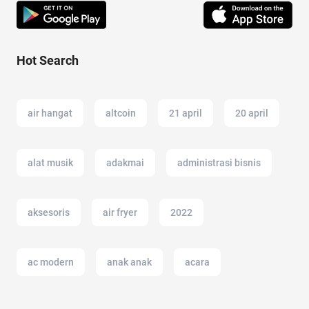
Hot Search
air hangat
altcoin
21 april
20 april
alat musik
adakmai
administrasi bisnis
aksesoris
air fryer
2022
ac modern
anak anak
acara