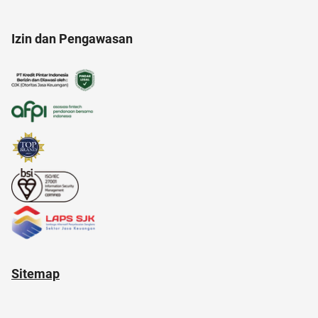
anak jokowi
anak susah makan
alami
Izin dan Pengawasan
alat masak
Ambassador
akun IG
air
Sitemap