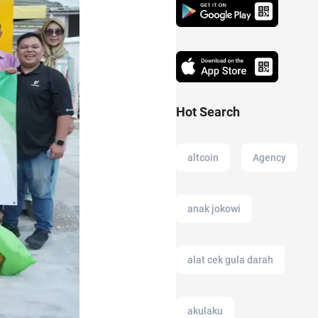
Hot Search
altcoin
Agency
anak jokowi
alat cek gula darah
akulaku