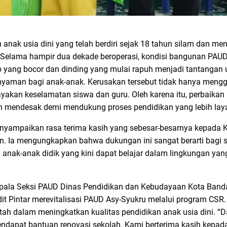
ak usia dini yang telah berdiri sejak 18 tahun silam dan menj
Selama hampir dua dekade beroperasi, kondisi bangunan PAUD
ap yang bocor dan dinding yang mulai rapuh menjadi tantanga
nyaman bagi anak-anak. Kerusakan tersebut tidak hanya meng
ayakan keselamatan siswa dan guru. Oleh karena itu, perbaika
an mendesak demi mendukung proses pendidikan yang lebih laya
enyampaikan rasa terima kasih yang sebesar-besarnya kepada Kr
n. Ia mengungkapkan bahwa dukungan ini sangat berarti bagi s
anak-anak didik yang kini dapat belajar dalam lingkungan yan
epala Seksi PAUD Dinas Pendidikan dan Kebudayaan Kota Band
dit Pintar merevitalisasi PAUD Asy-Syukru melalui program CSR.
ntah dalam meningkatkan kualitas pendidikan anak usia dini. “D
dapat bantuan renovasi sekolah. Kami berterima kasih kepada 