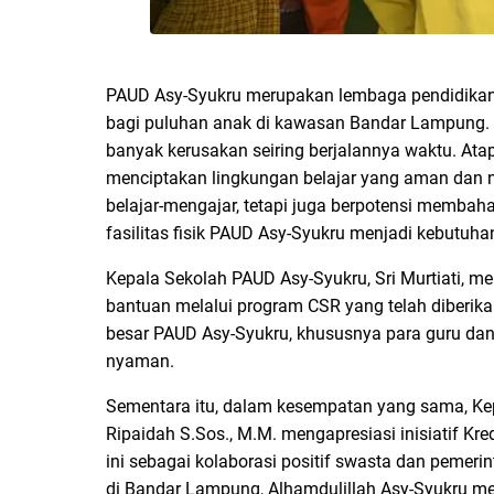
PAUD Asy-Syukru merupakan lembaga pendidikan an
bagi puluhan anak di kawasan Bandar Lampung. 
banyak kerusakan seiring berjalannya waktu. At
menciptakan lingkungan belajar yang aman dan 
belajar-mengajar, tetapi juga berpotensi membah
fasilitas fisik PAUD Asy-Syukru menjadi kebutuh
Kepala Sekolah PAUD Asy-Syukru, Sri Murtiati, m
bantuan melalui program CSR yang telah diberika
besar PAUD Asy-Syukru, khususnya para guru dan 
nyaman.
Sementara itu, dalam kesempatan yang sama, K
Ripaidah S.Sos., M.M. mengapresiasi inisiatif Kre
ini sebagai kolaborasi positif swasta dan pemeri
di Bandar Lampung, Alhamdulillah Asy-Syukru men