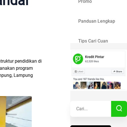
andar
Promo
Panduan Lengkap
Tips Cari Cuan
Gaya Hidup
truktur pendidikan di
ksanakan program
Lampung, Lampung
Kisah Sukses
Lainnya