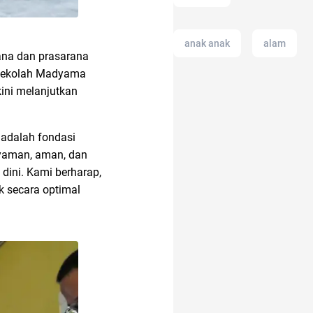
anak anak
alam
rana dan prasarana
di Sekolah Madyama
ini melanjutkan
anak tk
 adalah fondasi
aksesoris
 nyaman, aman, dan
dini. Kami berharap,
 secara optimal
alzheimer
21 april
adalah
alergi musiman