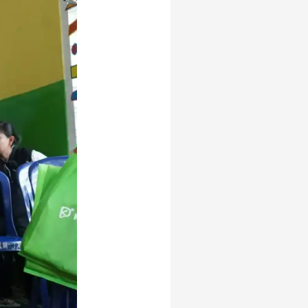
administrasi bisnis
alamat di tokopedia
alfamart
alasan saham CPO
melejit
adakmai
2022
anak muda