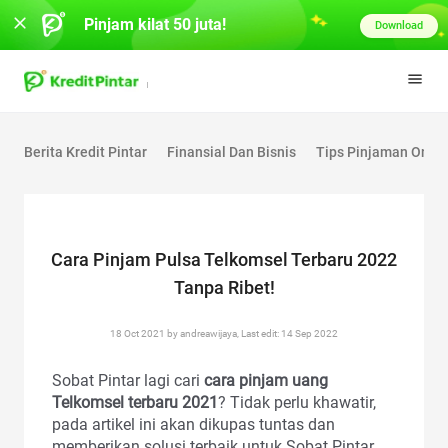
Pinjam kilat 50 juta!
Download
Berita Kredit Pintar
Finansial Dan Bisnis
Tips Pinjaman Onlin
Cara Pinjam Pulsa Telkomsel Terbaru 2022
Tanpa Ribet!
18 Oct 2021 by andreawijaya, Last edit: 14 Sep 2022
Sobat Pintar lagi cari
cara pinjam uang
Telkomsel terbaru 2021
? Tidak perlu khawatir,
pada artikel ini akan dikupas tuntas dan
memberikan solusi terbaik untuk Sobat Pintar