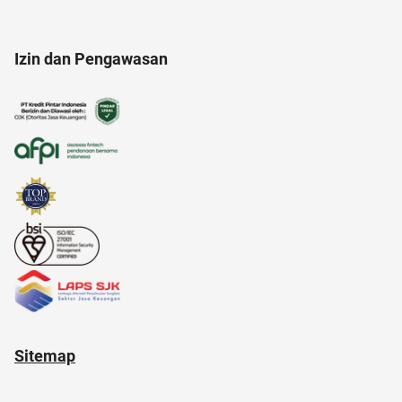
Agency
AI Generator
alfamart
Izin dan Pengawasan
afiliasi
anak tk
akun google
aksesoris
alamat di tokopedia
20 april
Sitemap