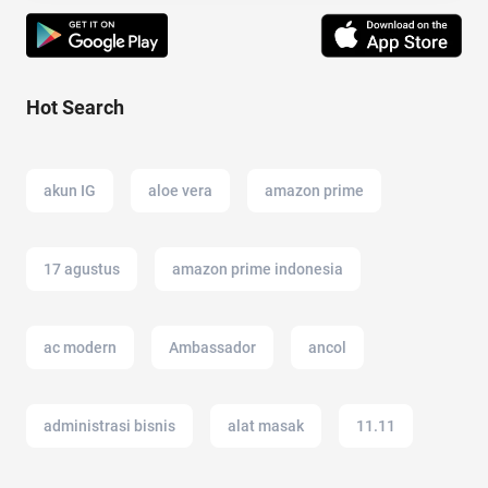
Hot Search
akun IG
aloe vera
amazon prime
17 agustus
amazon prime indonesia
ac modern
Ambassador
ancol
administrasi bisnis
alat masak
11.11