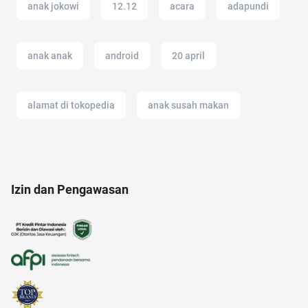
anak jokowi
12.12
acara
adapundi
anak anak
android
20 april
alamat di tokopedia
anak susah makan
administrasi bisnis
ac modern
air hangat
Izin dan Pengawasan
aksesoris
amazon
alzheimer
air
akun google
adalah