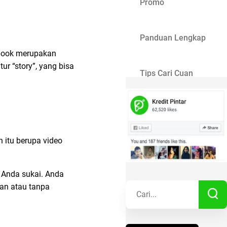
Promo
Panduan Lengkap
ebook merupakan
r “story”, yang bisa
Tips Cari Cuan
Gaya Hidup
 itu berupa video
Kisah Sukses
g Anda sukai. Anda
Lainnya
an atau tanpa