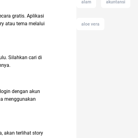
alam
akuntansi
cara gratis. Aplikasi
ry atau tema melalui
aloe vera
AI Generator
u. Silahkan cari di
umnya.
air fryer
alat cek gula darah
g login dengan akun
nda menggunakan
anak jokowi
akan terlihat story
20 april