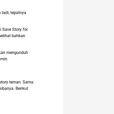
 tadi, tepatnya
amazon prime
indonesia
i Save Story for
melihat bahkan
2022
android
tikan mengunduh
air hangat
amin.
anak susah makan
 story teman. Sama
obanya. Berikut
Agency
altcoin
akun instagram