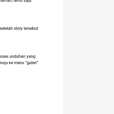
teman, tentu saja
etelah story tersebut
 proses unduhan yang
nuju ke menu “galeri”