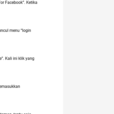
for Facebook”. Ketika
alfamart
uncul menu “login
. Kali ini klik yang
 memasukkan