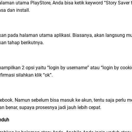
halaman utama PlayStore, Anda bisa ketik keyword “Story Saver 
sa dan install.
apkan pada halaman utama aplikasi. Biasanya, akan langsung m
tkan tahap berikutnya.
mpilkan 2 opsi yaitu “login by username” atau “login by cookie”
irmasi silahkan klik “ok”.
ebook. Namun sebelum bisa masuk ke akun, tentu saja perlu
benar, supaya prosesnya jadi jauh lebih cepat.
unduh