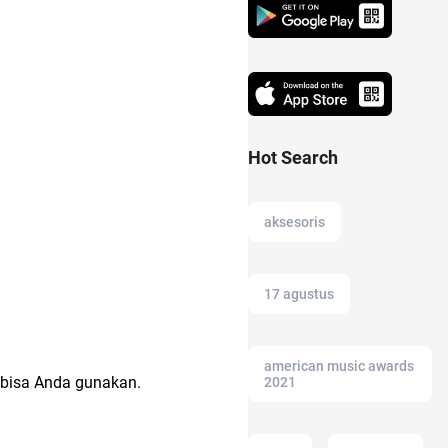
Hot Search
aksesoris
17 agustus
american music awards
 bisa Anda gunakan.
2021