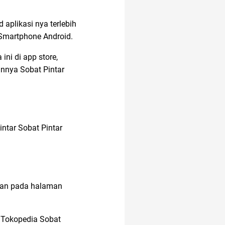
aplikasi nya terlebih
ac modern
 Smartphone Android.
ni di app store,
alergi musiman
nnya Sobat Pintar
2022
adakmai
intar Sobat Pintar
akun IG
akuntansi
kkan pada halaman
american music awards
2021
n Tokopedia Sobat