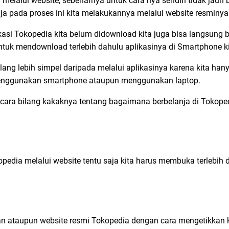
 melalui website, sebenarnya untuk cara nya sendiri tidak jauh
aja pada proses ini kita melakukannya melalui website resminya
likasi Tokopedia kita belum didownload kita juga bisa langsung 
t untuk mendownload terlebih dahulu aplikasinya di Smartphone ki
ilang lebih simpel daripada melalui aplikasinya karena kita hany
 menggunakan smartphone ataupun menggunakan laptop.
cara bilang kakaknya tentang bagaimana berbelanja di Tokoped
pedia melalui website tentu saja kita harus membuka terlebih 
an ataupun website resmi Tokopedia dengan cara mengetikkan