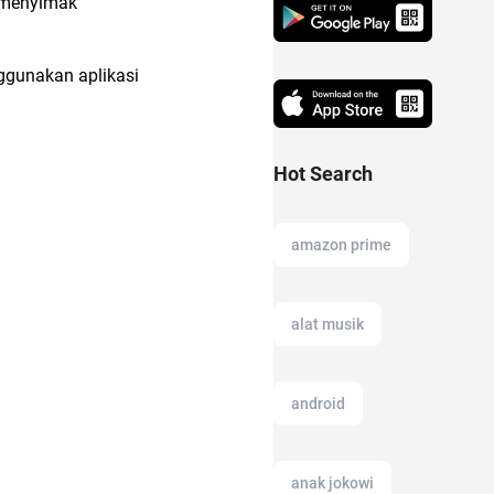
a menyimak
ggunakan aplikasi
Hot Search
amazon prime
alat musik
android
anak jokowi