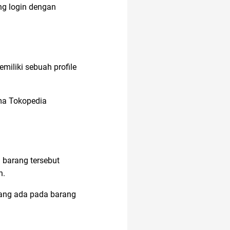
ng login dengan
air hangat
miliki sebuah profile
ama Tokopedia
 barang tersebut
n.
 yang ada pada barang