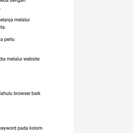
 beda dengan
.
belanja melalui
ta.
a perlu
ia melalui website
dahulu browser baik
 keyword pada kolom