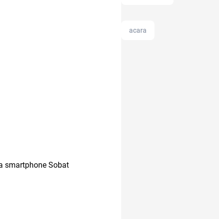
acara
anak muda
anak susah makan
anak tk
11.11
da smartphone Sobat
afiliasi
12.12
analisis SWOT