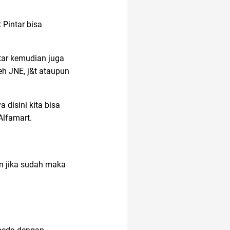
 Pintar bisa
tar kemudian juga
eh JNE, j&t ataupun
disini kita bisa
Alfamart.
n jika sudah maka