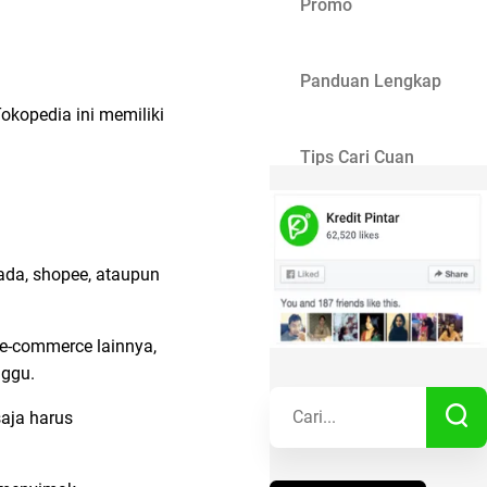
Promo
Panduan Lengkap
okopedia ini memiliki
Tips Cari Cuan
Gaya Hidup
ada, shopee, ataupun
Kisah Sukses
e-commerce lainnya,
nggu.
Lainnya
saja harus