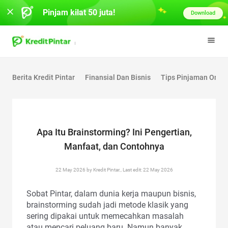
Pinjam kilat 50 juta!
Download
Berita Kredit Pintar
Finansial Dan Bisnis
Tips Pinjaman Onlin
Apa Itu Brainstorming? Ini Pengertian,
Manfaat, dan Contohnya
22 May 2026 by Kredit Pintar., Last edit: 22 May 2026
Sobat Pintar, dalam dunia kerja maupun bisnis,
brainstorming sudah jadi metode klasik yang
sering dipakai untuk memecahkan masalah
atau mencari peluang baru. Namun banyak