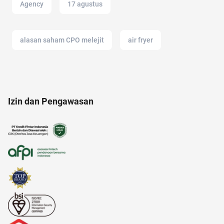
Agency
17 agustus
alasan saham CPO melejit
air fryer
21 april
alat musik
adakmai
Izin dan Pengawasan
android
anak tk
alfamart
administrasi bisnis
alzheimer
american music awards 2021
akun IG