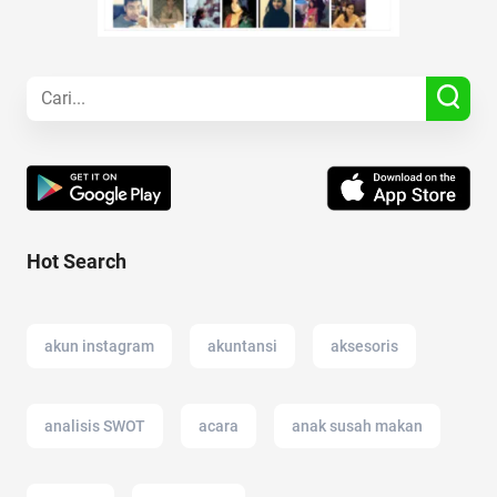
Hot Search
akun instagram
akuntansi
aksesoris
analisis SWOT
acara
anak susah makan