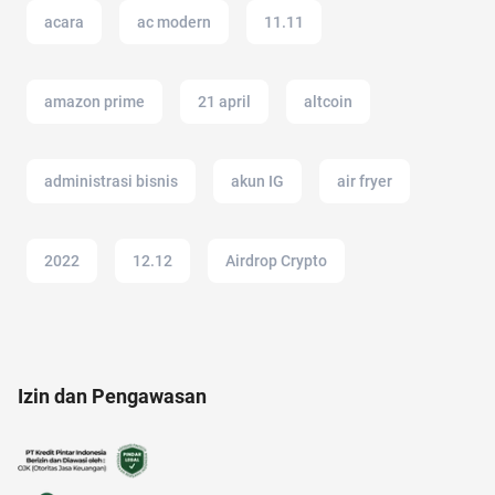
acara
ac modern
11.11
amazon prime
21 april
altcoin
administrasi bisnis
akun IG
air fryer
2022
12.12
Airdrop Crypto
alat musik
AI Generator
analisis SWOT
Izin dan Pengawasan
20 april
alat masak
17 agustus