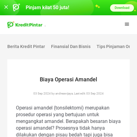
Pinjam kilat 50 juta!
Download
Berita Kredit Pintar
Finansial Dan Bisnis
Tips Pinjaman Onlin
Biaya Operasi Amandel
03 Sep 2024 by andreawijaya, Last edit: 03 Sep 2024
Operasi amandel (tonsilektomi) merupakan
prosedur operasi yang bertujuan untuk
mengangkat amandel. Berapakah besaran biaya
operasi amandel? Prosesnya tidak hanya
dilakukan dengan pisau bedah tapi juga bisa