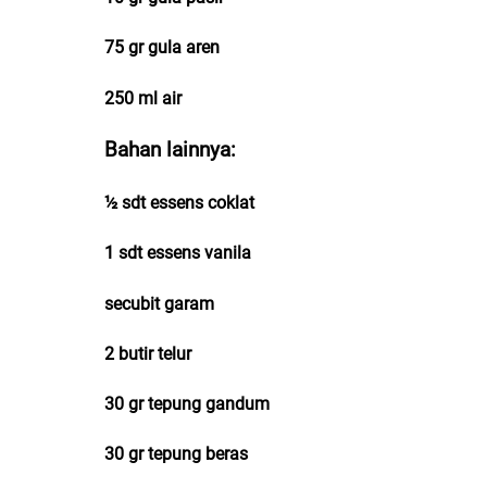
75 gr gula aren
250 ml air
Bahan lainnya:
½ sdt essens coklat
1 sdt essens vanila
secubit garam
2 butir telur
30 gr tepung gandum
30 gr tepung beras