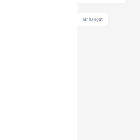
air hangat
alamat di tokopedia
amazon prime
akun google
air fryer
alat masak