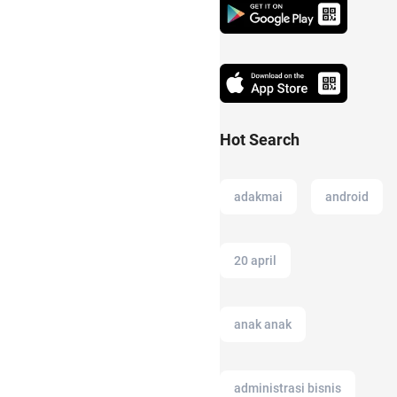
Hot Search
adakmai
android
20 april
anak anak
administrasi bisnis