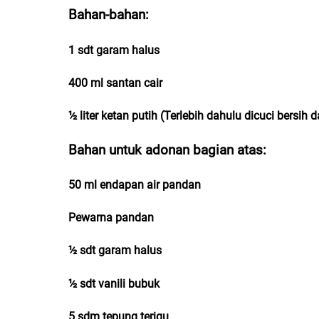
Bahan-bahan:
1 sdt garam halus
400 ml santan cair
½ liter ketan putih (Terlebih dahulu dicuci bersih
Bahan untuk adonan bagian atas:
50 ml endapan air pandan
Pewarna pandan
½ sdt garam halus
½ sdt vanili bubuk
5 sdm tepung terigu