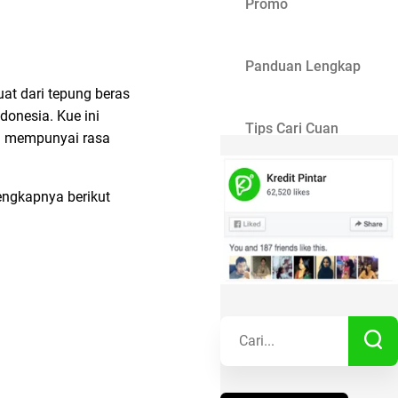
Promo
Panduan Lengkap
at dari tepung beras
donesia. Kue ini
Tips Cari Cuan
ga mempunyai rasa
Gaya Hidup
ngkapnya berikut
Kisah Sukses
Lainnya