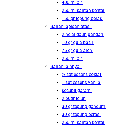
400 ml air
250 ml santan kental
150 gr tepung beras
Bahan lapisan atas:
2 helai daun pandan
10 gr gula pasir
75 gr gula aren
250 ml air
Bahan lainnya:
½ sdt essens coklat
1 sdt essens vanila
secubit garam
2 butir telur
30 gr tepung gandum
30 gr tepung beras
250 ml santan kental