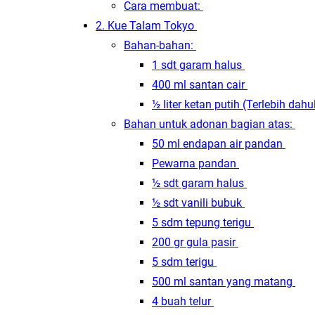
Cara membuat:
2. Kue Talam Tokyo
Bahan-bahan:
1 sdt garam halus
400 ml santan cair
½ liter ketan putih (Terlebih dah
Bahan untuk adonan bagian atas:
50 ml endapan air pandan
Pewarna pandan
½ sdt garam halus
½ sdt vanili bubuk
5 sdm tepung terigu
200 gr gula pasir
5 sdm terigu
500 ml santan yang matang
4 buah telur