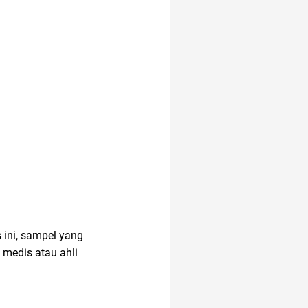
12.12
akun google
anak jokowi
administrasi bisnis
ini, sampel yang
anak muda
alam
 medis atau ahli
air hangat
2022