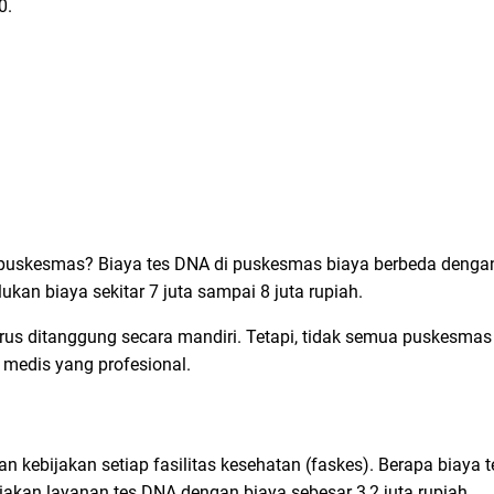
0.
 puskesmas? Biaya tes DNA di puskesmas biaya berbeda denga
ukan biaya sekitar 7 juta sampai 8 juta rupiah.
arus ditanggung secara mandiri. Tetapi, tidak semua puskesma
 medis yang profesional.
n kebijakan setiap fasilitas kesehatan (faskes). Berapa biaya t
iakan layanan tes DNA dengan biaya sebesar 3,2 juta rupiah.