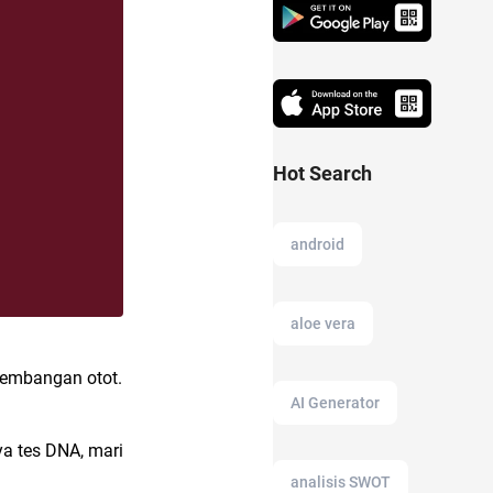
Hot Search
android
aloe vera
kembangan otot.
AI Generator
ya tes DNA, mari
analisis SWOT