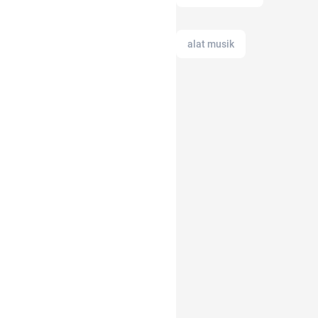
alat musik
ac modern
17 agustus
anak tk
alasan saham CPO
melejit
21 april
akun IG