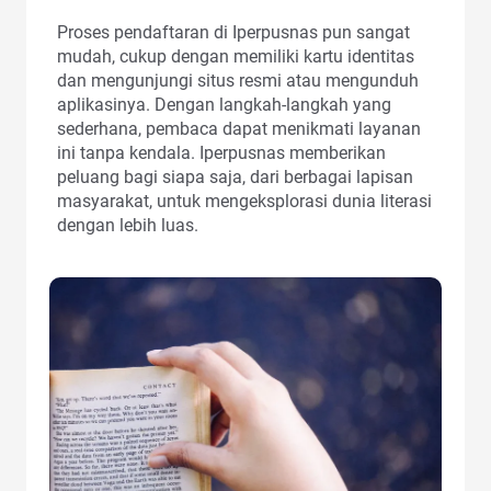
Proses pendaftaran di Iperpusnas pun sangat
mudah, cukup dengan memiliki kartu identitas
dan mengunjungi situs resmi atau mengunduh
aplikasinya. Dengan langkah-langkah yang
sederhana, pembaca dapat menikmati layanan
ini tanpa kendala. Iperpusnas memberikan
peluang bagi siapa saja, dari berbagai lapisan
masyarakat, untuk mengeksplorasi dunia literasi
dengan lebih luas.