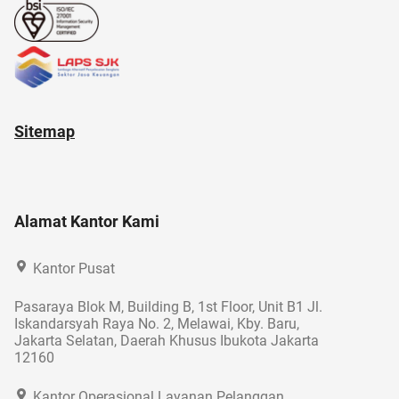
Sitemap
Alamat Kantor Kami
Kantor Pusat
Pasaraya Blok M, Building B, 1st Floor, Unit B1 Jl.
Iskandarsyah Raya No. 2, Melawai, Kby. Baru,
Jakarta Selatan, Daerah Khusus Ibukota Jakarta
12160
Kantor Operasional Layanan Pelanggan