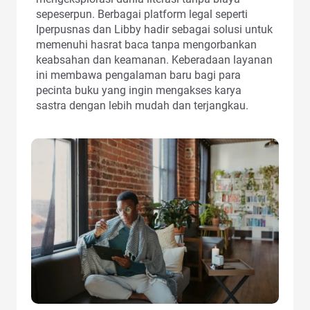
sepeserpun. Berbagai platform legal seperti
Iperpusnas dan Libby hadir sebagai solusi untuk
memenuhi hasrat baca tanpa mengorbankan
keabsahan dan keamanan. Keberadaan layanan
ini membawa pengalaman baru bagi para
pecinta buku yang ingin mengakses karya
sastra dengan lebih mudah dan terjangkau.