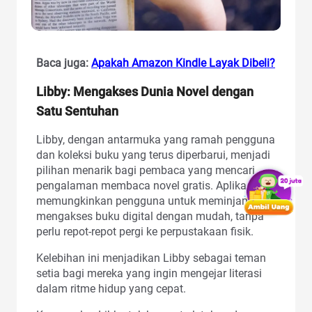
Baca juga:
Apakah Amazon Kindle Layak Dibeli?
Libby: Mengakses Dunia Novel dengan
Satu Sentuhan
Libby, dengan antarmuka yang ramah pengguna
dan koleksi buku yang terus diperbarui, menjadi
pilihan menarik bagi pembaca yang mencari
pengalaman membaca novel gratis. Aplikasi ini
memungkinkan pengguna untuk meminjam dan
mengakses buku digital dengan mudah, tanpa
perlu repot-repot pergi ke perpustakaan fisik.
Kelebihan ini menjadikan Libby sebagai teman
setia bagi mereka yang ingin mengejar literasi
dalam ritme hidup yang cepat.