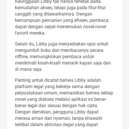
Keunggulan Libby tak hanya terletak pada
kemudahan akses, tetapi juga pada fitur-fitur
canggih yang ditawarkannya. Dengan
kemampuan pencarian yang efisien, pembaca
dapat dengan cepat menemukan novel-novel
favorit mereka.
Selain itu, Libby juga menyediakan opsi untuk
mengunduh buku dan membacanya secara
offline, memungkinkan pembaca untuk
menikmati kisah-kisah menarik kapan saja dan
di mana saja.
Penting untuk dicatat bahwa Libby adalah
platform legal yang bekerja sama dengan
perpustakaan umum, memastikan bahwa setiap
novel yang diakses melalui aplikasi ini benar-
benar legal dan sesuai dengan hak cipta.
Dengan demikian, pengguna Libby dapat
merasa aman dan nyaman, tanpa khawatir
terlibat dalam aktivitas ilegal yang dapat