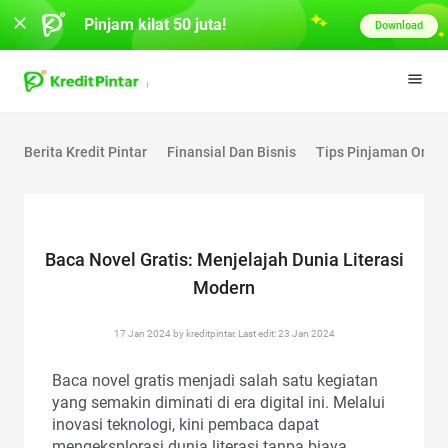
Pinjam kilat 50 juta!
Download
Berita Kredit Pintar
Finansial Dan Bisnis
Tips Pinjaman Onlin
Baca Novel Gratis: Menjelajah Dunia Literasi
Modern
17 Jan 2024 by kreditpintar, Last edit: 23 Jan 2024
Baca novel gratis menjadi salah satu kegiatan
yang semakin diminati di era digital ini. Melalui
inovasi teknologi, kini pembaca dapat
mengeksplorasi dunia literasi tanpa biaya