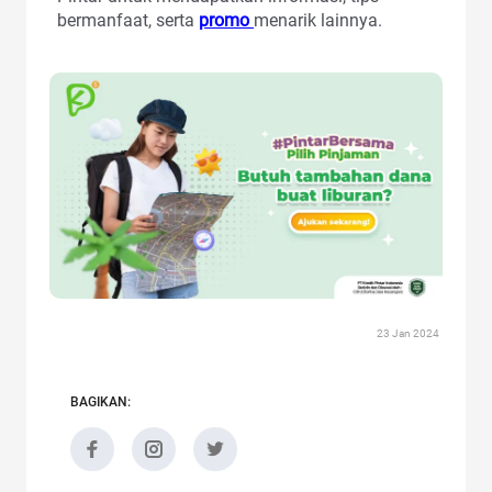
bermanfaat, serta
promo
menarik lainnya.
23 Jan 2024
BAGIKAN: