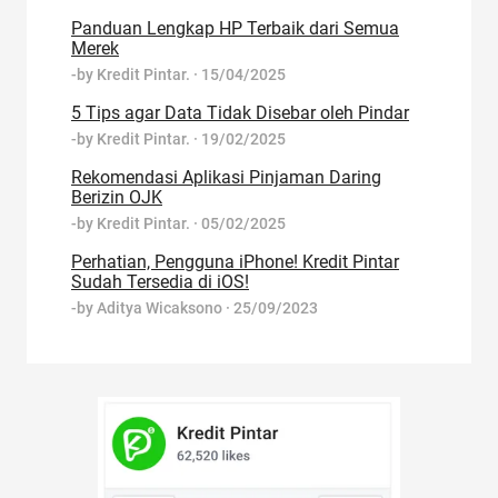
Panduan Lengkap HP Terbaik dari Semua
Merek
-by
Kredit Pintar.
·
15/04/2025
5 Tips agar Data Tidak Disebar oleh Pindar
-by
Kredit Pintar.
·
19/02/2025
Rekomendasi Aplikasi Pinjaman Daring
Berizin OJK
-by
Kredit Pintar.
·
05/02/2025
Perhatian, Pengguna iPhone! Kredit Pintar
Sudah Tersedia di iOS!
-by
Aditya Wicaksono
·
25/09/2023