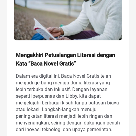
Mengakhiri Petualangan Literasi dengan
Kata “Baca Novel Gratis”
Dalam era digital ini, Baca Novel Gratis telah
menjadi gerbang menuju dunia literasi yang
lebih terbuka dan inklusif. Dengan layanan
seperti Iperpusnas dan Libby, kita dapat
menjelajahi berbagai kisah tanpa batasan biaya
atau lokasi. Langkah-langkah menuju
peningkatan literasi menjadi lebih ringan dan
menyenangkan, seiring dengan dukungan penuh
dari inovasi teknologi dan upaya pemerintah.