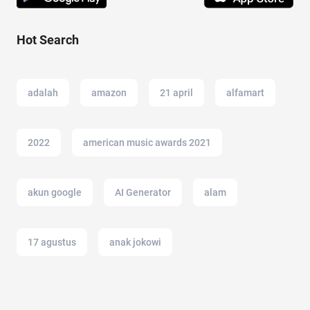
Hot Search
adalah
amazon
21 april
alfamart
2022
american music awards 2021
akun google
AI Generator
alam
17 agustus
anak jokowi
anak susah makan
adapundi
aloe vera