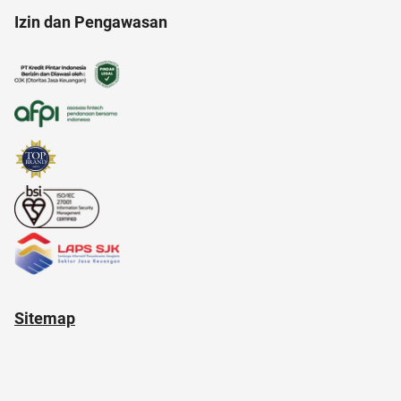
Izin dan Pengawasan
acara
anak muda
adakmai
alat masak
aksesoris
air hangat
Sitemap