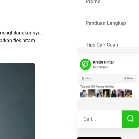
Promo
Panduan Lengkap
 menghilangkannya.
rkan flek hitam
Tips Cari Cuan
Gaya Hidup
Kisah Sukses
Lainnya