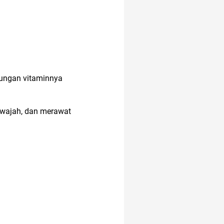
anak muda
air
17 agustus
dungan vitaminnya
anak susah makan
 wajah, dan merawat
anak jokowi
adalah
akun instagram