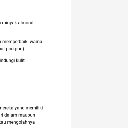
an minyak almond
n memperbaiki warna
 pori-pori).
dungi kulit.
 mereka yang memiliki
dari dalam maupun
atau mengolahnya