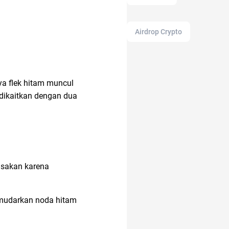
Airdrop Crypto
alat cek gula darah
ya flek hitam muncul
t dikaitkan dengan dua
alami
alamat di tokopedia
rusakan karena
android
emudarkan noda hitam
alzheimer