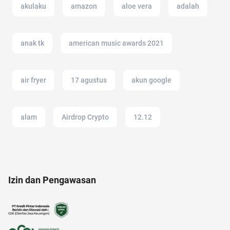
akulaku
amazon
aloe vera
adalah
anak tk
american music awards 2021
air fryer
17 agustus
akun google
alam
Airdrop Crypto
12.12
alat cek gula darah
akun instagram
Izin dan Pengawasan
alzheimer
11.11
altcoin
21 april
anak anak
aksesoris