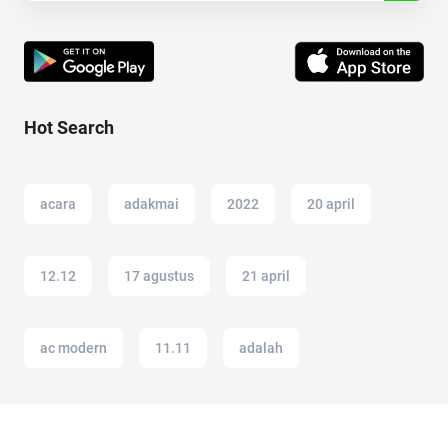
Hot Search
acara
adakmai
2022
20 april
12.12
17 agustus
21 april
ac modern
11.11
adalah