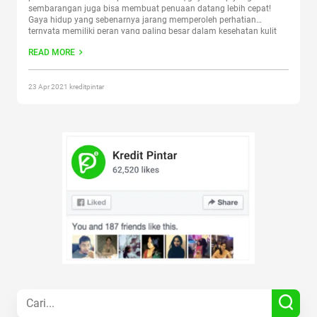
sembarangan juga bisa membuat penuaan datang lebih cepat!
Gaya hidup yang sebenarnya jarang memperoleh perhatian
ternyata memiliki peran yang paling besar dalam kesehatan kulit
kita. Untuk menyiasatinya, simaklah beberapa tips awet muda
READ MORE
berikut ini! Anda bisa menerapkannya kapan saja tanpa
Continue
reading
“Tidak Sulit, Begini Loh Tips Awet Muda yang Cepat
Efeknya!”
23 Apr 2021 kreditpintar