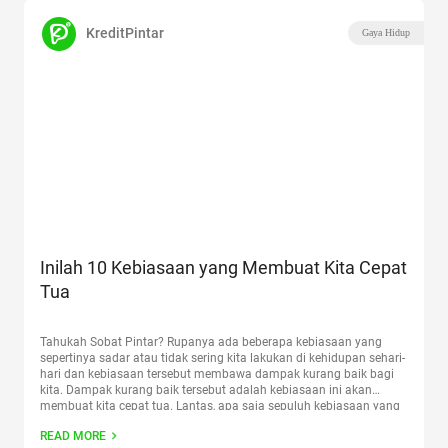
KreditPintar
Gaya Hidup
Inilah 10 Kebiasaan yang Membuat Kita Cepat
Tua
Tahukah Sobat Pintar? Rupanya ada beberapa kebiasaan yang
sepertinya sadar atau tidak sering kita lakukan di kehidupan sehari-
hari dan kebiasaan tersebut membawa dampak kurang baik bagi
kita. Dampak kurang baik tersebut adalah kebiasaan ini akan
membuat kita cepat tua. Lantas, apa saja sepuluh kebiasaan yang
bisa membuat kita cepat tua? Kebiasaan #1: Sering Memakan
READ MORE
Dessert
Continue reading
“Inilah 10 Kebiasaan yang Membuat Kita