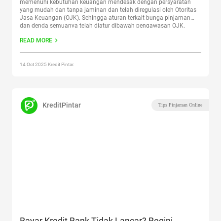
memenuhi kebutuhan keuangan mendesak dengan persyaratan
yang mudah dan tanpa jaminan dan telah diregulasi oleh Otoritas
Jasa Keuangan (OJK). Sehingga aturan terkait bunga pinjaman
dan denda semuanya telah diatur dibawah pengawasan OJK.
Dimana aturan tersebut memiliki kekuatan hukum dan peraturan
READ MORE
yang jelas untuk dipatuhi baik
Continue reading
“Resiko Tidak
Membayar Pinjaman Daring, Apa Saja?”
14 Oct 2025 Kredit Pintar.
KreditPintar
Tips Pinjaman Online
Bayar Kredit Bank Tidak Lancar? Begini