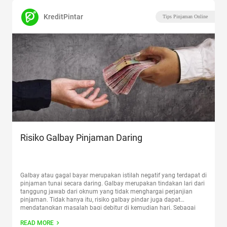
KreditPintar
Tips Pinjaman Online
Risiko Galbay Pinjaman Daring
Galbay atau gagal bayar merupakan istilah negatif yang terdapat di
pinjaman tunai secara daring. Galbay merupakan tindakan lari dari
tanggung jawab dari oknum yang tidak menghargai perjanjian
pinjaman. Tidak hanya itu, risiko galbay pindar juga dapat
mendatangkan masalah bagi debitur di kemudian hari. Sebagai
masyarakat yang bertanggung jawab, penggunaan produk
READ MORE
finansial juga harus disertai kesadaran
Continue reading
“Risiko