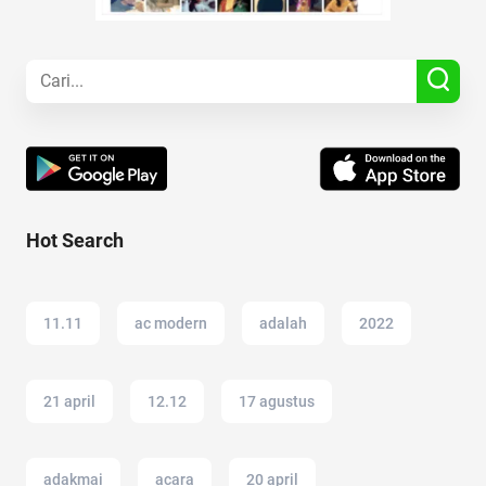
Hot Search
11.11
ac modern
adalah
2022
21 april
12.12
17 agustus
adakmai
acara
20 april