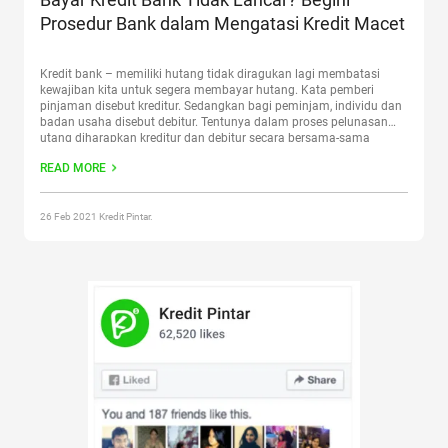
Prosedur Bank dalam Mengatasi Kredit Macet
Kredit bank – memiliki hutang tidak diragukan lagi membatasi
kewajiban kita untuk segera membayar hutang. Kata pemberi
pinjaman disebut kreditur. Sedangkan bagi peminjam, individu dan
badan usaha disebut debitur. Tentunya dalam proses pelunasan
utang diharapkan kreditur dan debitur secara bersama-sama
mengelola dana yang dipinjam agar dapat dilunasi tepat waktu.
READ MORE
Dapatkan pinjaman online dari Kredit Pintar,
Continue reading
“Bayar Kredit Bank Tidak Lancar? Begini Prosedur Bank dalam
Mengatasi Kredit Macet”
26 Feb 2021 Kredit Pintar.