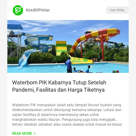
KreditPintar
Gaya Hidup
Waterbom PIK Kabarnya Tutup Setelah
Pandemi, Fasilitas dan Harga Tiketnya
Waterbom PIK merupakan salah satu tempat liburan buatan yang
direkomendasikan untuk dikunjungi bersama keluarga. Lokasi dan
sajian fasilitas di dalamnya mendukung sekali untuk
menghabiskan waktu liburan. Pengunjung juga bisa mengajak
teman, kerabat, sahabat, atau orang spesial untuk masuk ke lokasi
ini untuk menjajal berbagai wahana yang menarik, lebih tepatnya
READ MORE
wisata air seru. Jadi, pastikan membawa
Continue reading