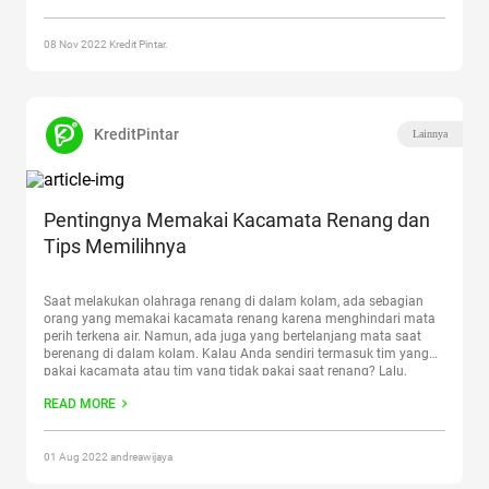
“Waterbom PIK Kabarnya Tutup Setelah Pandemi, Fasilitas dan
Harga Tiketnya”
08 Nov 2022 Kredit Pintar.
KreditPintar
Lainnya
Pentingnya Memakai Kacamata Renang dan
Tips Memilihnya
Saat melakukan olahraga renang di dalam kolam, ada sebagian
orang yang memakai kacamata renang karena menghindari mata
perih terkena air. Namun, ada juga yang bertelanjang mata saat
berenang di dalam kolam. Kalau Anda sendiri termasuk tim yang
pakai kacamata atau tim yang tidak pakai saat renang? Lalu,
sebenarnya mana yang lebih baik antara keduanya? Yuk
Continue
READ MORE
reading
“Pentingnya Memakai Kacamata Renang dan Tips
Memilihnya”
01 Aug 2022 andreawijaya