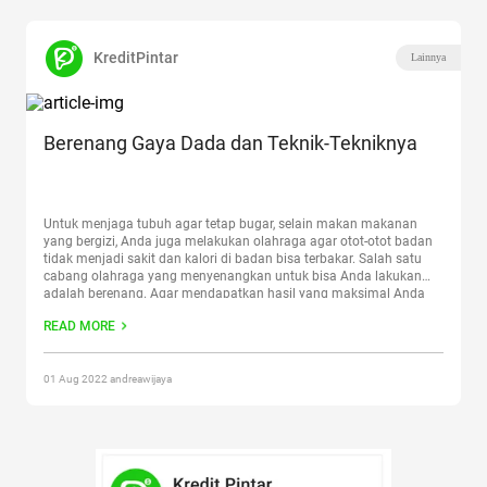
KreditPintar
Lainnya
Berenang Gaya Dada dan Teknik-Tekniknya
Untuk menjaga tubuh agar tetap bugar, selain makan makanan
yang bergizi, Anda juga melakukan olahraga agar otot-otot badan
tidak menjadi sakit dan kalori di badan bisa terbakar. Salah satu
cabang olahraga yang menyenangkan untuk bisa Anda lakukan
adalah berenang. Agar mendapatkan hasil yang maksimal Anda
perlu menerapkan gaya khusus, salah satunya adalah renang gaya
READ MORE
dada.
Continue reading
“Berenang Gaya Dada dan Teknik-Tekniknya”
01 Aug 2022 andreawijaya