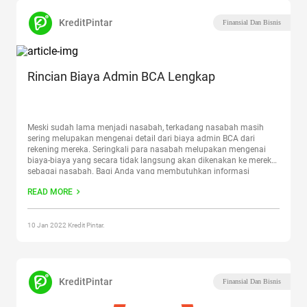
KreditPintar
Finansial Dan Bisnis
Rincian Biaya Admin BCA Lengkap
Meski sudah lama menjadi nasabah, terkadang nasabah masih
sering melupakan mengenai detail dari biaya admin BCA dari
rekening mereka. Seringkali para nasabah melupakan mengenai
biaya-biaya yang secara tidak langsung akan dikenakan ke mereka
sebagai nasabah. Bagi Anda yang membutuhkan informasi
mengenai biaya admin BCA, artikel ini akan sangat membantu
READ MORE
Anda. Sebab, artikel ini akan merangkum
Continue reading
“Rincian
Biaya Admin BCA Lengkap”
10 Jan 2022 Kredit Pintar.
KreditPintar
Finansial Dan Bisnis