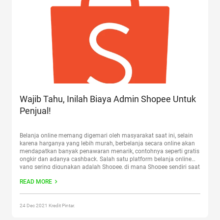
Wajib Tahu, Inilah Biaya Admin Shopee Untuk
Penjual!
Belanja online memang digemari oleh masyarakat saat ini, selain
karena harganya yang lebih murah, berbelanja secara online akan
mendapatkan banyak penawaran menarik, contohnya seperti gratis
ongkir dan adanya cashback. Salah satu platform belanja online
yang sering digunakan adalah Shopee, di mana Shopee sendiri saat
ini telah menetapkan biaya admin Shopee bagi para penjual di
READ MORE
situsnya.
Continue reading
“Wajib Tahu, Inilah Biaya Admin Shopee
Untuk Penjual!”
24 Dec 2021 Kredit Pintar.