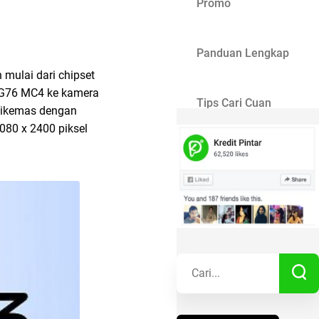
Promo
Panduan Lengkap
 mulai dari chipset
U-G76 MC4 ke kamera
Tips Cari Cuan
 dikemas dengan
1080 x 2400 piksel
Gaya Hidup
Kisah Sukses
Lainnya