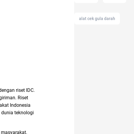
alat cek gula darah
alergi musiman
alasan saham CPO
melejit
akun instagram
engan riset IDC.
iriman. Riset
akat Indonesia
anak muda
 dunia teknologi
adapundi
n masyarakat.