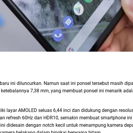
-baru ini diluncurkan. Namun saat ini ponsel tersebut masih dip
n ketebalannya 7,38 mm, yang membuat ponsel ini menarik ada
ki layar AMOLED seluas 6,44 inci dan didukung dengan resolusi
an refresh 60Hz dan HDR10, semakin membuat smartphone ini
ne ini didesain dengan notch kecil untuk menampung kamera dep
a kamera belakang dalam bingkai berwarna hitam.