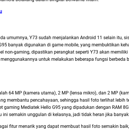
u
pada umumnya, Y73 sudah menjalankan Android 11 selain itu, si
os G95 banyak digunakan di game mobile, yang membuktikan ke
el non-gaming, dipastikan perangkat seperti Y73 akan memiliki
da menggunakannya untuk melakukan beberapa fungsi berbeda 
alah 64 MP (kamera utama), 2 MP (lensa mikro), dan 2 MP (ka
g membantu pencahayaan, sehingga hasil foto terlihat lebih te
ipset gaming Mediatek Hello G95 yang dipadukan dengan RAM 8G
i semakin unggulan di kelasnya, jadi tidak heran jika banyak 
gai fitur menarik yang dapat membuat hasil foto semakin baik, 