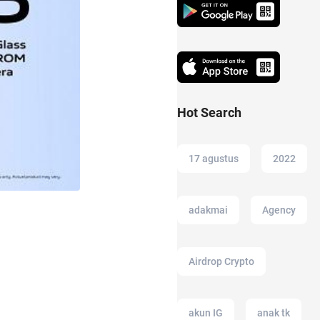
Hot Search
17 agustus
2022
adakmai
Agency
Airdrop Crypto
akun IG
anak tk