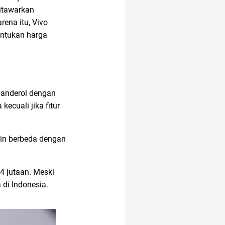
ditawarkan
rena itu, Vivo
alat musik
ntukan harga
20 april
ibanderol dengan
alat masak
ecuali jika fitur
kin berbeda dengan
administrasi bisnis
4 jutaan. Meski
anak anak
di Indonesia.
alamat di tokopedia