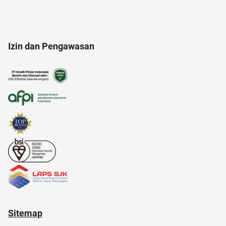
alfamart
analisis SWOT
afiliasi
Izin dan Pengawasan
12.12
AI Generator
anak susah makan
alat cek gula darah
anak anak
Sitemap