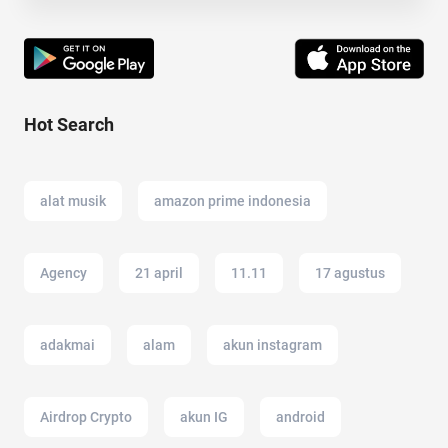
Hot Search
alat musik
amazon prime indonesia
Agency
21 april
11.11
17 agustus
adakmai
alam
akun instagram
Airdrop Crypto
akun IG
android