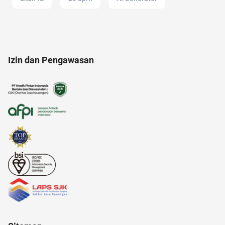
21 april
acara
air hangat
alfamart
Izin dan Pengawasan
12.12
adapundi
android
adalah
alasan saham CPO melejit
alzheimer