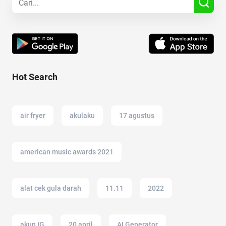
Hot Search
air fryer
akulaku
17 agustus
american music awards 2021
alat cek gula darah
11.11
2022
akun IG
20 april
AI Generator