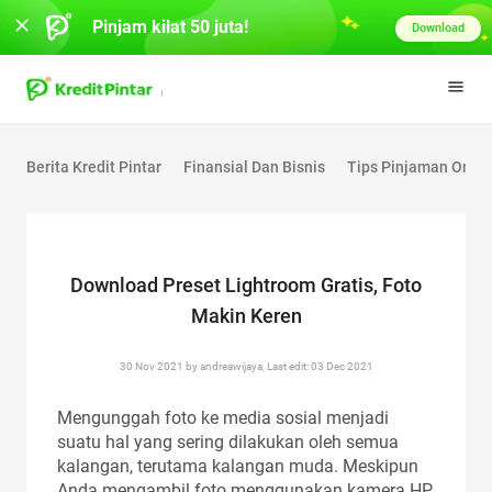
Pinjam kilat 50 juta!
Download
Berita Kredit Pintar
Finansial Dan Bisnis
Tips Pinjaman Onlin
Download Preset Lightroom Gratis, Foto
Makin Keren
30 Nov 2021 by andreawijaya, Last edit: 03 Dec 2021
Mengunggah foto ke media sosial menjadi
suatu hal yang sering dilakukan oleh semua
kalangan, terutama kalangan muda. Meskipun
Anda mengambil foto menggunakan kamera HP,