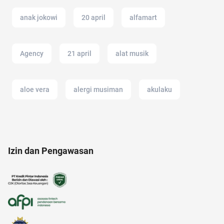
anak jokowi
20 april
alfamart
Agency
21 april
alat musik
aloe vera
alergi musiman
akulaku
alami
aksesoris
adapundi
Izin dan Pengawasan
Ambassador
alat masak
akun IG
alzheimer
air hangat
alam