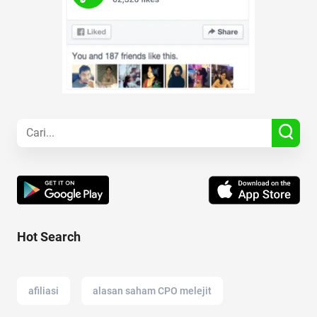
Hot Search
afiliasi
alasan saham CPO melejit