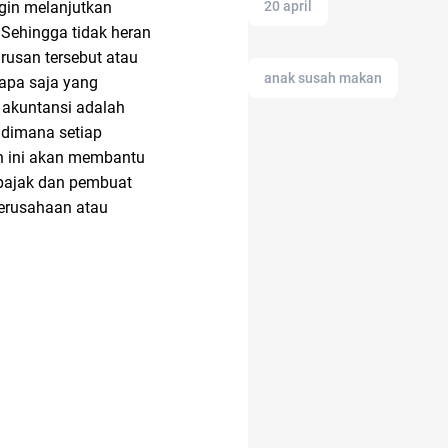
gin melanjutkan
20 april
 Sehingga tidak heran
rusan tersebut atau
anak susah makan
apa saja yang
 akuntansi adalah
 dimana setiap
adakmai
n ini akan membantu
 pajak dan pembuat
perusahaan atau
air hangat
akuntansi
alat masak
anak anak