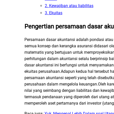
2. Kewajiban atau liabilitas
3. Ekuitas
Pengertian persamaan dasar aku
Persamaan dasar akuntansi adalah pondasi atau 
semua konsep dan kerangka asuransi didasari o
matematis yang bertujuan untuk memproyeksikan n
perhitungan dalam akuntansi selalu berprinsip
dasar akuntansi ini berfungsi untuk menyamaka
ekuitas perusahaan.Adapun kedua hal tersebut h
persamaan akuntansi seperti yang telah disebutk
perusahaan dalam mengelola keuangan.Oleh karena 
nilai yang seimbang dengan liabilitas dan kewaj
termasuk pendanaan yang diperoleh dari utang a
memperoleh aset pertamanya dari investor (utang
Baca juga:
Yuk, Mengenal Lebih Dalam soal Uta