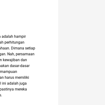
altcoin
alat musik
a adalah hampir
ah perhitungan
sahaan. Dimana setiap
amazon prime
ngan. Nah, persamaan
n kewajiban dan
AI Generator
nakan dasar-dasar
 kemampuan
aan harus memiliki
analisis SWOT
 ini adalah juga
 pastinya mereka
s.
anak tk