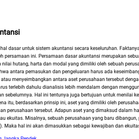
ntansi
hal dasar untuk sistem akuntansi secara keseluruhan. Faktany
leh persamaan ini. Persamaan dasar akuntansi merupakan sebu
ilai hutang, harta dan modal yang dimiliki oleh sebuah peru
 bahwa antara pemasukan dan pengeluaran harus ada keseimba
n atau menyeimbangkan antara aset perusahaan tersebut denga
arus terlebih dahulu dianalisis lebih mendalam dengan menggu
an sebelumnya. Hal ini tentunya juga bertujuan untuk menilai
itu, berdasarkan prinsip ini, aset yang dimiliki oleh perusah
iban perusahaan tersebut. Adapun aset yang dimaksud dalam hal
tau ekuitas. Misalnya, sebuah perusahaan yang baru dibangun,
). Maka hal ini akan dimasukkan sebagai kewajiban dan ekuita
ng Jangka Pendek