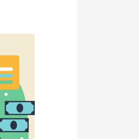
alat cek gula darah
21 april
akun instagram
17 agustus