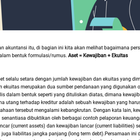
 akuntansi itu, di bagian ini kita akan melihat bagaimana per
dalam bentuk formulasi/rumus.
Aset = Kewajiban + Ekuitas
set selalu setara dengan jumlah kewajiban dan ekuitas yang dimi
dan ekuitas merupakan dua sumber pendanaan yang digunakan 
 dalam bentuk seperti yang dituliskan diatas, dimana kewajiba
na utang terhadap kreditur adalah sebuah kewajiban yang harus 
ahaan tersebut mengalami kebangkrutan. Dengan kata lain, kew
pun senantiasa dibuktikan oleh berbagai contoh pelaporan keuan
r (current assets) dan kewajiban lancar (current liabilities) se
 juga liabilitas jangka panjang (long term debt).Persamaan ini