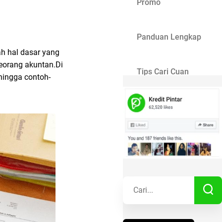
Promo
Panduan Lengkap
ah hal dasar yang
seorang akuntan.Di
Tips Cari Cuan
hingga contoh-
Gaya Hidup
Kisah Sukses
Lainnya