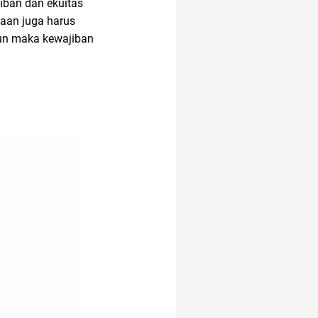
iban dan ekuitas
aan juga harus
run maka kewajiban