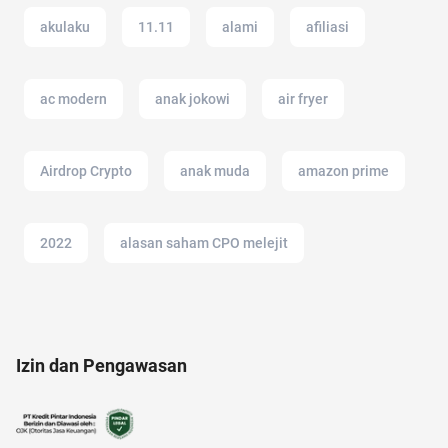
akulaku
11.11
alami
afiliasi
ac modern
anak jokowi
air fryer
Airdrop Crypto
anak muda
amazon prime
2022
alasan saham CPO melejit
amazon prime indonesia
Ambassador
Izin dan Pengawasan
altcoin
alat cek gula darah
anak tk