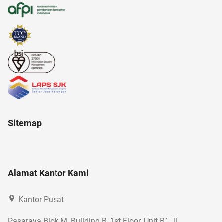
akuntansi
akun IG
air hangat
Sitemap
Alamat Kantor Kami
Kantor Pusat
Pasaraya Blok M, Building B, 1st Floor, Unit B1 Jl.