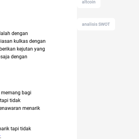
altcoin
analisis SWOT
adalah dengan
hiasan kulkas dengan
alat musik
erikan kejutan yang
 saja dengan
Airdrop Crypto
air fryer
anak tk
l memang bagi
api tidak
penawaran menarik
anak jokowi
rik tapi tidak
amazon prime
.