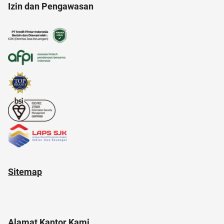
Izin dan Pengawasan
air hangat
ac modern
amazon prime
akun google
Sitemap
Alamat Kantor Kami