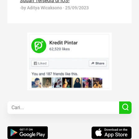
Sudah Tersedia di iOS!
-by
Aditya Wicaksono
·
25/09/2023