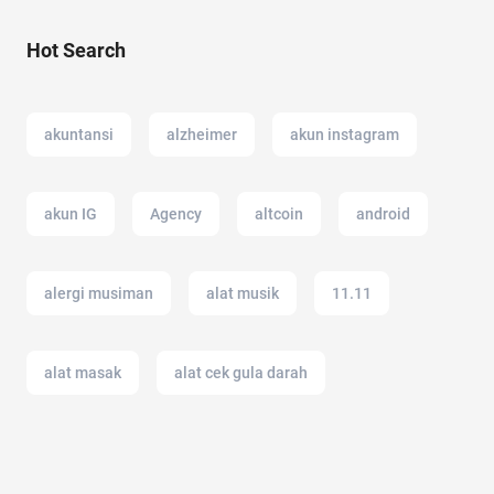
Hot Search
akuntansi
alzheimer
akun instagram
akun IG
Agency
altcoin
android
alergi musiman
alat musik
11.11
alat masak
alat cek gula darah
AI Generator
air
afiliasi
ancol