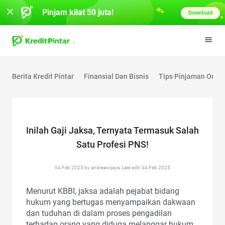
Pinjam kilat 50 juta!
Download
Berita Kredit Pintar
Finansial Dan Bisnis
Tips Pinjaman Onlin
Inilah Gaji Jaksa, Ternyata Termasuk Salah
Satu Profesi PNS!
04 Feb 2025 by andreawijaya, Last edit: 04 Feb 2025
Menurut KBBI, jaksa adalah pejabat bidang
hukum yang bertugas menyampaikan dakwaan
dan tuduhan di dalam proses pengadilan
terhadap orang yang diduga melanggar hukum.