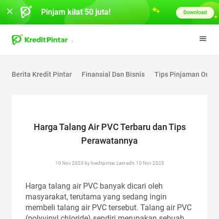
Pinjam kilat 50 juta!
Download
Berita Kredit Pintar
Finansial Dan Bisnis
Tips Pinjaman Onlin
Harga Talang Air PVC Terbaru dan Tips
Perawatannya
10 Nov 2023 by kreditpintar, Last edit: 10 Nov 2023
Harga talang air PVC banyak dicari oleh
masyarakat, terutama yang sedang ingin
membeli talang air PVC tersebut. Talang air PVC
(polyvinyl chloride) sendiri merupakan sebuah