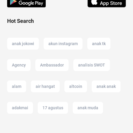
Hot Search
anak jokowi
akun instagram
anak tk
Agency
Ambassador
analisis SWOT
alam
air hangat
altcoin
anak anak
adakmai
17 agustus
anak muda
android
2022
akun IG