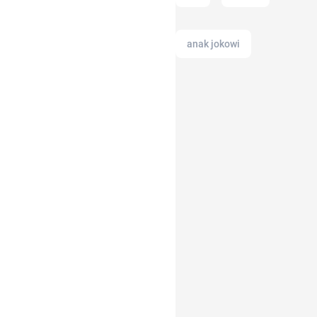
anak jokowi
alamat di tokopedia
akun instagram
Agency
american music awards
2021
adapundi