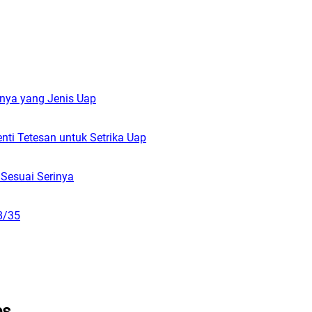
snya yang Jenis Uap
nti Tetesan untuk Setrika Uap
 Sesuai Serinya
18/35
ps