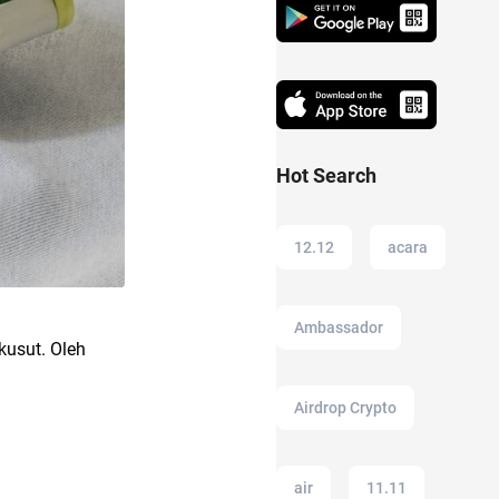
Hot Search
12.12
acara
Ambassador
kusut. Oleh
Airdrop Crypto
air
11.11