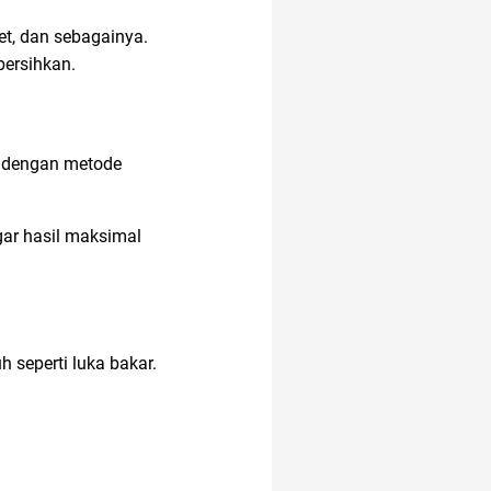
et, dan sebagainya.
ancol
bersihkan.
k dengan metode
gar hasil maksimal
 seperti luka bakar.