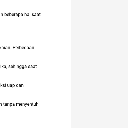
n beberapa hal saat
aksesoris
akun IG
aian. Perbedaan
anak anak
rika, sehingga saat
anak tk
altcoin
uksi uap dan
akulaku
ah tanpa menyentuh
AI Generator