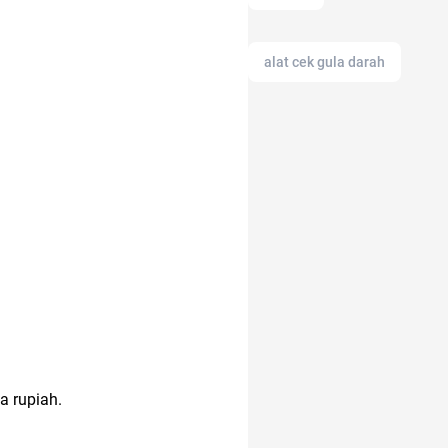
alat cek gula darah
alfamart
afiliasi
air hangat
akun instagram
aloe vera
11.11
a rupiah.
alasan saham CPO
melejit