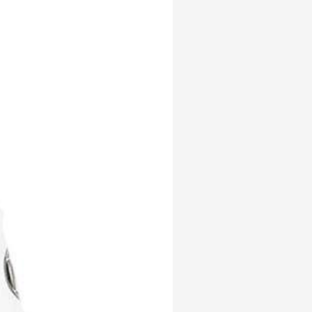
alamat di tokopedia
amazon prime
indonesia
android
21 april
aksesoris
17 agustus
anak jokowi