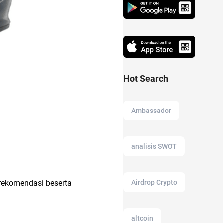
Hot Search
Ambassador
analisis SWOT
Airdrop Crypto
 rekomendasi beserta
altcoin