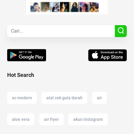
Hot Search
ac modern
alat cek gula darah
air
aloe vera
air fryer
akun instagram