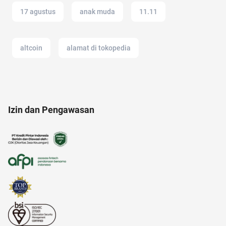
17 agustus
anak muda
11.11
altcoin
alamat di tokopedia
administrasi bisnis
12.12
Airdrop Crypto
Izin dan Pengawasan
Agency
alzheimer
android
alfamart
amazon prime
american music awards 2021