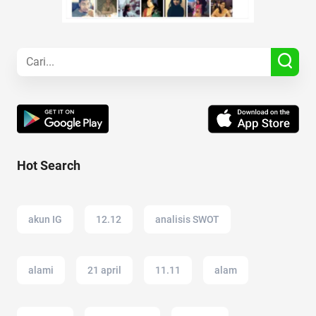
Hot Search
akun IG
12.12
analisis SWOT
alami
21 april
11.11
alam