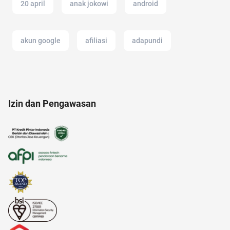
20 april
anak jokowi
android
akun google
afiliasi
adapundi
2022
akuntansi
anak muda
Izin dan Pengawasan
adalah
aloe vera
AI Generator
17 agustus