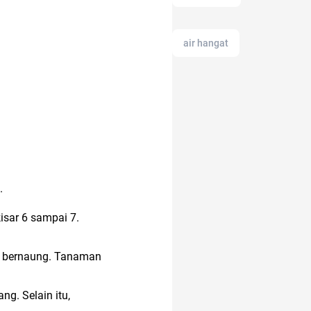
air hangat
akun IG
Ambassador
air
.
alamat di tokopedia
isar 6 sampai 7.
alam
11.11
t bernaung. Tanaman
Airdrop Crypto
g. Selain itu,