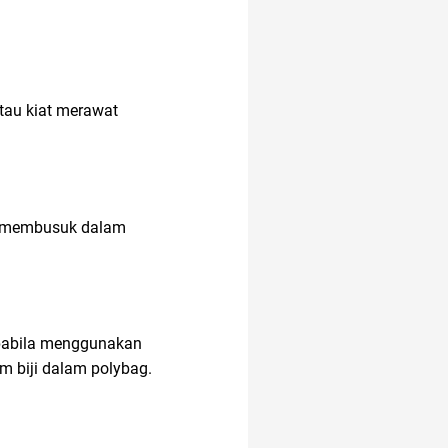
air fryer
tau kiat merawat
akuntansi
afiliasi
a membusuk dalam
alergi musiman
alat cek gula darah
pabila menggunakan
m biji dalam polybag.
aloe vera