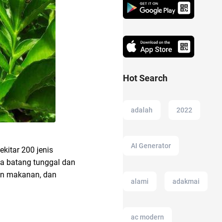
Hot Search
adalah
2022
AI Generator
Sekitar 200 jenis
upa batang tunggal dan
an makanan, dan
alami
adakmai
ac modern