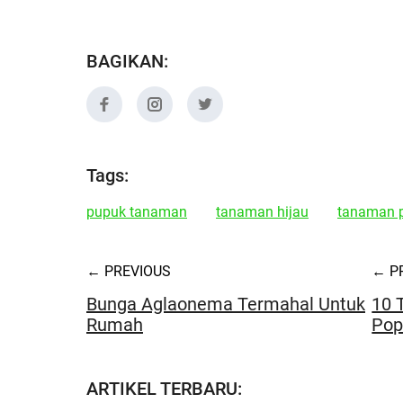
BAGIKAN:
Tags:
pupuk tanaman
tanaman hijau
tanaman 
← PREVIOUS
← P
Bunga Aglaonema Termahal Untuk
10 
Rumah
Pop
ARTIKEL TERBARU: