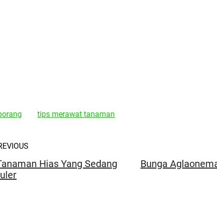
porang
tips merawat tanaman
REVIOUS
Tanaman Hias Yang Sedang
Bunga Aglaonema
uler