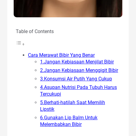
Table of Contents
Cara Merawat Bibir Yang Benar
1.Jangan Kebiasaan Menjilat Bibir
2.Jangan Kebiasaan Menggigit Bibir
3.Konsumsi Air Putih Yang Cukup
4.Asupan Nutrisi Pada Tubuh Harus
Tercukupi
5.Berhati-hatilah Saat Memilih
Lipstik
6.Gunakan Lip Balm Untuk
Melembabkan Bibir