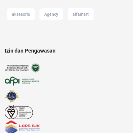
aksesoris
Agency
alfamart
akun instagram
alat masak
alami
Izin dan Pengawasan
20 april
amazon prime indonesia
anak muda
alergi musiman
11.11
alat musik