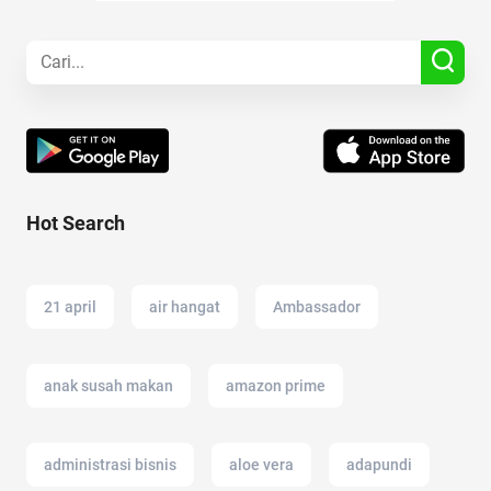
Hot Search
21 april
air hangat
Ambassador
anak susah makan
amazon prime
administrasi bisnis
aloe vera
adapundi