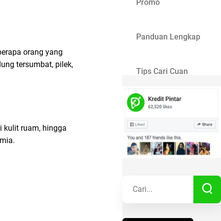
Promo
Panduan Lengkap
berapa orang yang
ung tersumbat, pilek,
Tips Cari Cuan
Gaya Hidup
 kulit ruam, hingga
Kisah Sukses
imia.
Lainnya