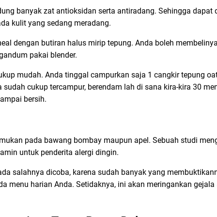
g banyak zat antioksidan serta antiradang. Sehingga dapat d
da kulit yang sedang meradang.
tmeal dengan butiran halus mirip tepung. Anda boleh membeliny
gandum pakai blender.
kup mudah. Anda tinggal campurkan saja 1 cangkir tepung oa
a sudah cukup tercampur, berendam lah di sana kira-kira 30 meni
sampai bersih.
itemukan pada bawang bombay maupun apel. Sebuah studi men
tamin untuk penderita alergi dingin.
k ada salahnya dicoba, karena sudah banyak yang membuktikann
nu harian Anda. Setidaknya, ini akan meringankan gejala a