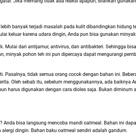
atal. Jika memang tidak ada reaksi apapun, silahkan gunakan 
 lebih banyak terjadi masalah pada kulit dibandingkan hidung t
lai keluar karena udara dingin, Anda pun bisa gunakan minyak
ulai dari antijamur, antivirus, dan antibakteri. Sehingga bisa
hkan, minyak pohon teh ini pun dipercaya dapat mengurangi pem
i. Pasalnya, tidak semua orang cocok dengan bahan ini. Bebe
erita. Oleh sebab itu, sebelum menggunakannya, ada baiknya A
 pun harus digunakan dengan cara dioles saja. Bukan diminum a
t? Anda bisa langsung mencoba mandi oatmeal. Bahan ini dapat 
a alergi dingin. Bahan baku oatmeal sendiri adalah gandum.