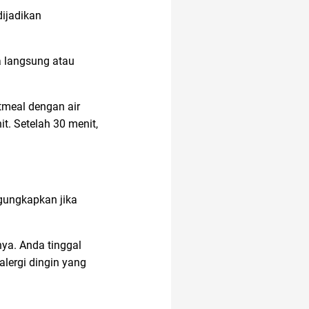
ijadikan
Airdrop Crypto
a langsung atau
amazon prime
tmeal dengan air
t. Setelah 30 menit,
ac modern
alam
amazon prime
indonesia
gungkapkan jika
anak susah makan
ya. Anda tinggal
lergi dingin yang
alat masak