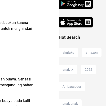
disebabkan karena
n untuk menghindari
Hot Search
akulaku
amazon
anak tk
2022
idah buaya. Sensasi
aya mengandung bahan
Ambassador
h buaya pada kulit
anak anak