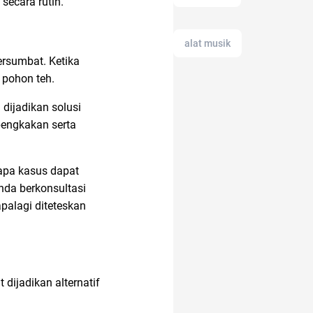
secara rutin.
alat musik
ersumbat. Ketika
 pohon teh.
android
 dijadikan solusi
bengkakan serta
alat cek gula darah
rapa kasus dapat
nda berkonsultasi
21 april
palagi diteteskan
anak muda
dijadikan alternatif
air hangat