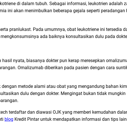
otriene di dalam tubuh. Sebagai informasi, leukotrien adalah z
kimia ini akan menimbulkan beberapa gejala seperti peradanga
serta pranlukast. Pada umumnya, obat leukotriene ini tersedia d
mengkonsumsinya ada baiknya konsultasikan dulu pada dokte
hasil nyata, biasanya dokter pun kerap meresepkan omalizumab
arangan. Omalizumab diberikan pada pasien dengan cara sunti
Baik dengan metode alami atau obat yang mengandung bahan kim
ltasikan dulu dengan dokter. Mengingat bukan tidak mungkin a
barangan.
ntech terdaftar dan diawasi OJK yang memberi kemudahan dal
uti
blog
Kredit Pintar untuk mendapatkan informasi dan tips lai