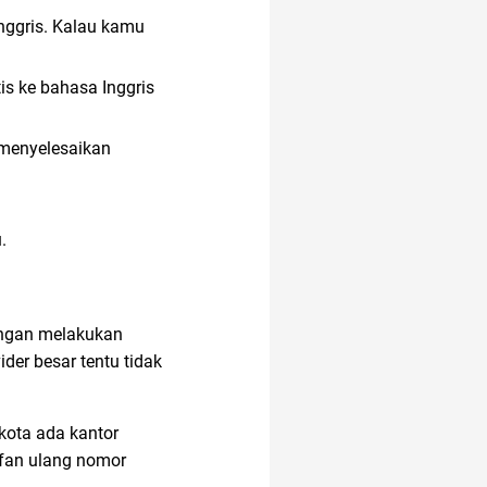
nggris. Kalau kamu
akun google
is ke bahasa Inggris
Agency
 menyelesaikan
akuntansi
.
adapundi
engan melakukan
der besar tentu tidak
ac modern
ancol
kota ada kantor
AI Generator
fan ulang nomor