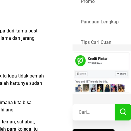
Promo
Panduan Lengkap
apa dari kamu pasti
 lama dan jarang
Tips Cari Cuan
Gaya Hidup
ita lupa tidak pernah
Kisah Sukses
malah kartunya sudah
imana kita bisa
Lainnya
hilang.
 teman, sahabat,
leh para kolega itu