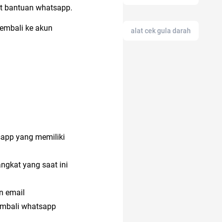
at bantuan whatsapp.
embali ke akun
alat cek gula darah
alasan saham CPO
melejit
acara
sapp yang memiliki
anak jokowi
ngkat yang saat ini
17 agustus
n email
embali whatsapp
alat masak