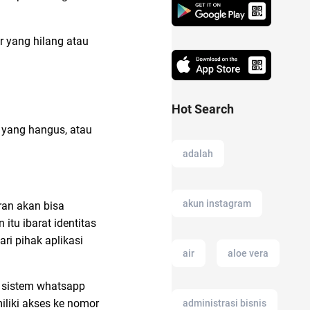
r yang hilang atau
Hot Search
 yang hangus, atau
adalah
akun instagram
ran akan bisa
tu ibarat identitas
ri pihak aplikasi
air
aloe vera
u sistem whatsapp
iliki akses ke nomor
administrasi bisnis