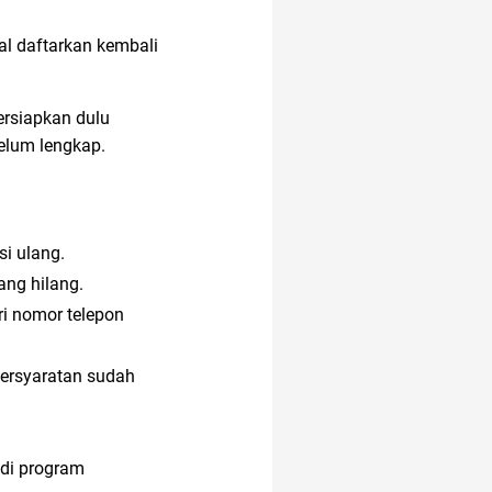
al daftarkan kembali
altcoin
afiliasi
ersiapkan dulu
belum lengkap.
i ulang.
ang hilang.
ri nomor telepon
persyaratan sudah
adi program