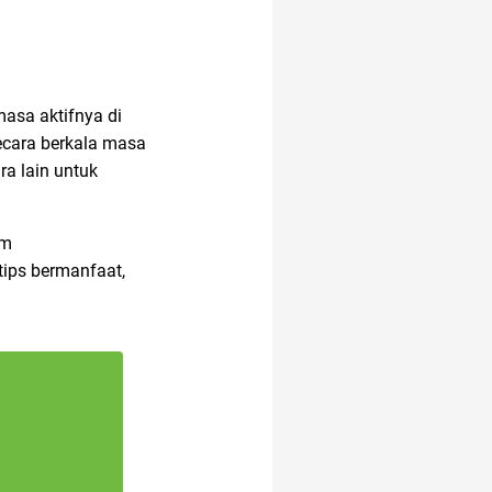
asa aktifnya di
secara berkala masa
ra lain untuk
am
tips bermanfaat,