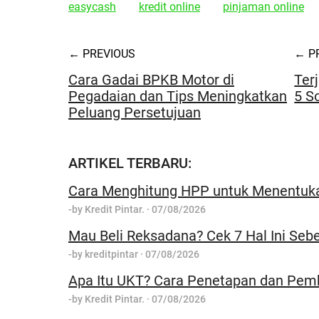
easycash
kredit online
pinjaman online
← PREVIOUS
← P
Cara Gadai BPKB Motor di
Terj
Pegadaian dan Tips Meningkatkan
5 S
Peluang Persetujuan
ARTIKEL TERBARU:
Cara Menghitung HPP untuk Menentuka
-by
Kredit Pintar.
·
07/08/2026
Mau Beli Reksadana? Cek 7 Hal Ini Seb
-by
kreditpintar
·
07/08/2026
Apa Itu UKT? Cara Penetapan dan Pem
-by
Kredit Pintar.
·
07/08/2026