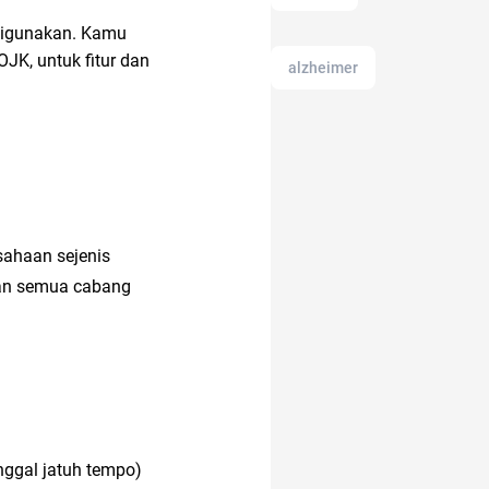
 digunakan. Kamu
JK, untuk fitur dan
alzheimer
alat musik
ancol
amazon
sahaan sejenis
an semua cabang
akun instagram
akun IG
android
12.12
alami
ggal jatuh tempo)