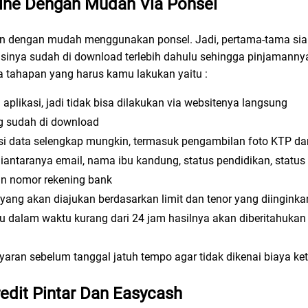
ine Dengan Mudah Via Ponsel
an dengan mudah menggunakan ponsel. Jadi, pertama-tama sia
asinya sudah di download terlebih dahulu sehingga pinjamanny
a tahapan yang harus kamu lakukan yaitu :
plikasi, jadi tidak bisa dilakukan via websitenya langsung
ng sudah di download
si data selengkap mungkin, termasuk pengambilan foto KTP dan 
antaranya email, nama ibu kandung, status pendidikan, status
dan nomor rekening bank
man yang akan diajukan berdasarkan limit dan tenor yang diinginka
gu dalam waktu kurang dari 24 jam hasilnya akan diberitahuka
yaran sebelum tanggal jatuh tempo agar tidak dikenai biaya ke
edit Pintar Dan Easycash