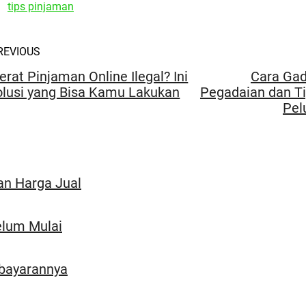
tips pinjaman
REVIOUS
erat Pinjaman Online Ilegal? Ini
Cara Gad
olusi yang Bisa Kamu Lakukan
Pegadaian dan T
Pel
n Harga Jual
elum Mulai
bayarannya