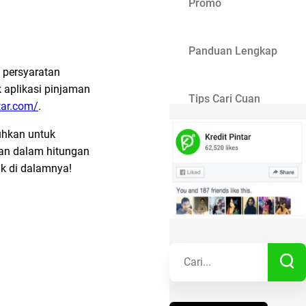
Promo
Panduan Lengkap
 persyaratan
 aplikasi pinjaman
Tips Cari Cuan
tar.com/
.
uhkan untuk
Gaya Hidup
kan dalam hitungan
ik di dalamnya!
Kisah Sukses
Lainnya