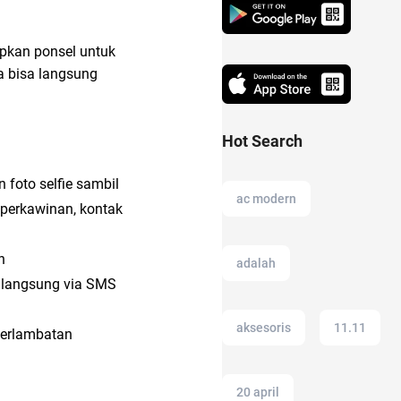
pkan ponsel untuk
a bisa langsung
Hot Search
foto selfie sambil
ac modern
 perkawinan, kontak
n
adalah
n langsung via SMS
aksesoris
11.11
terlambatan
20 april