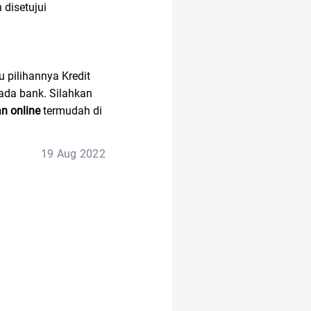
 disetujui
21 april
u pilihannya Kredit
alergi musiman
ada bank. Silahkan
n online
termudah di
air hangat
19 Aug 2022
afiliasi
AI Generator
alasan saham CPO
melejit