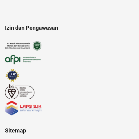
alat cek gula darah
Izin dan Pengawasan
american music awards 2021
alam
amazon prime indonesia
20 april
adalah
akun instagram
Sitemap