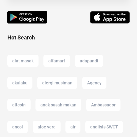
Hot Search
alat masak
alfamart
adapundi
akulaku
alergi musiman
Agency
altcoin
anak susah makan
Ambassador
ancol
aloe vera
air
analisis SWOT