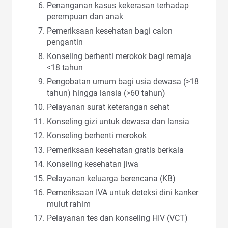
Penanganan kasus kekerasan terhadap
perempuan dan anak
Pemeriksaan kesehatan bagi calon
pengantin
Konseling berhenti merokok bagi remaja
<18 tahun
Pengobatan umum bagi usia dewasa (>18
tahun) hingga lansia (>60 tahun)
Pelayanan surat keterangan sehat
Konseling gizi untuk dewasa dan lansia
Konseling berhenti merokok
Pemeriksaan kesehatan gratis berkala
Konseling kesehatan jiwa
Pelayanan keluarga berencana (KB)
Pemeriksaan IVA untuk deteksi dini kanker
mulut rahim
Pelayanan tes dan konseling HIV (VCT)