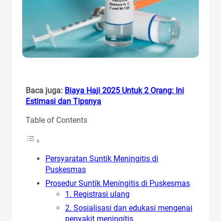
Baca juga:
Biaya Haji 2025 Untuk 2 Orang: Ini
Estimasi dan Tipsnya
Table of Contents
Persyaratan Suntik Meningitis di
Puskesmas
Prosedur Suntik Meningitis di Puskesmas
1. Registrasi ulang
2. Sosialisasi dan edukasi mengenai
penyakit meningitis