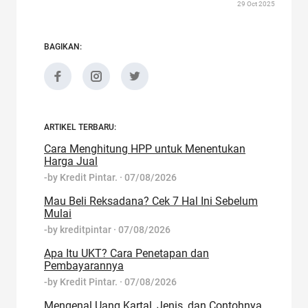
29 Oct 2025
BAGIKAN:
ARTIKEL TERBARU:
Cara Menghitung HPP untuk Menentukan
Harga Jual
-by
Kredit Pintar.
·
07/08/2026
Mau Beli Reksadana? Cek 7 Hal Ini Sebelum
Mulai
-by
kreditpintar
·
07/08/2026
Apa Itu UKT? Cara Penetapan dan
Pembayarannya
-by
Kredit Pintar.
·
07/08/2026
Mengenal Uang Kartal, Jenis, dan Contohnya