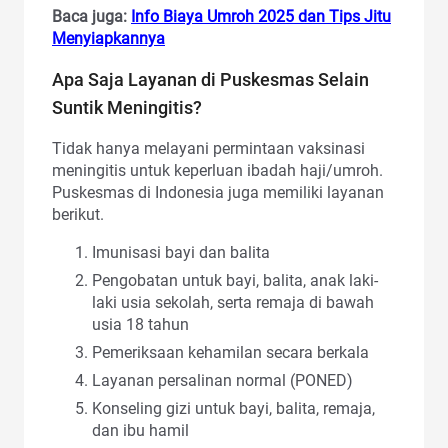
Baca juga:
Info Biaya Umroh 2025 dan Tips Jitu
Menyiapkannya
Apa Saja Layanan di Puskesmas Selain
Suntik Meningitis?
Tidak hanya melayani permintaan vaksinasi
meningitis untuk keperluan ibadah haji/umroh.
Puskesmas di Indonesia juga memiliki layanan
berikut.
Imunisasi bayi dan balita
Pengobatan untuk bayi, balita, anak laki-
laki usia sekolah, serta remaja di bawah
usia 18 tahun
Pemeriksaan kehamilan secara berkala
Layanan persalinan normal (PONED)
Konseling gizi untuk bayi, balita, remaja,
dan ibu hamil