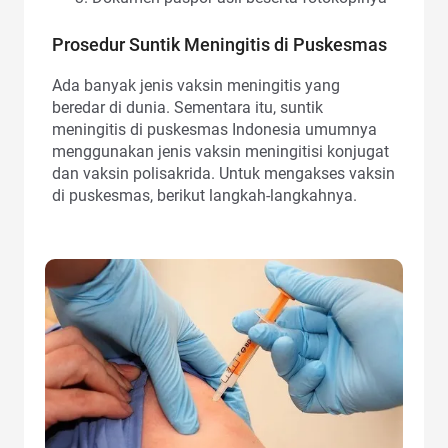
Prosedur Suntik Meningitis di Puskesmas
Ada banyak jenis vaksin meningitis yang
beredar di dunia. Sementara itu, suntik
meningitis di puskesmas Indonesia umumnya
menggunakan jenis vaksin meningitisi konjugat
dan vaksin polisakrida. Untuk mengakses vaksin
di puskesmas, berikut langkah-langkahnya.