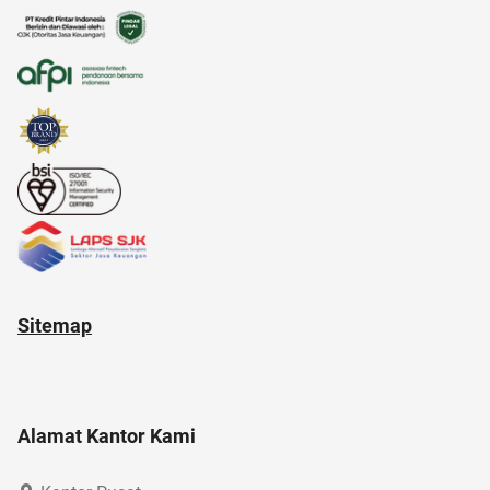
alergi musiman
alat cek gula darah
adakmai
11.11
Sitemap
Alamat Kantor Kami