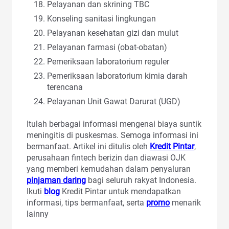
Pelayanan dan skrining TBC
Konseling sanitasi lingkungan
Pelayanan kesehatan gizi dan mulut
Pelayanan farmasi (obat-obatan)
Pemeriksaan laboratorium reguler
Pemeriksaan laboratorium kimia darah
terencana
Pelayanan Unit Gawat Darurat (UGD)
Itulah berbagai informasi mengenai biaya suntik
meningitis di puskesmas. Semoga informasi ini
bermanfaat. Artikel ini ditulis oleh
Kredit Pintar
,
perusahaan fintech berizin dan diawasi OJK
yang memberi kemudahan dalam penyaluran
pinjaman daring
bagi seluruh rakyat Indonesia.
Ikuti
blog
Kredit Pintar untuk mendapatkan
informasi, tips bermanfaat, serta
promo
menarik
lainny