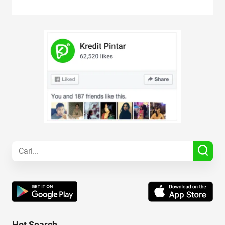
Hot Search