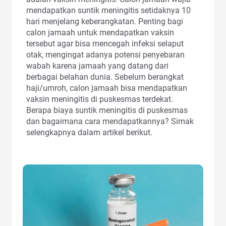
mendapatkan suntik meningitis setidaknya 10
hari menjelang keberangkatan. Penting bagi
calon jamaah untuk mendapatkan vaksin
tersebut agar bisa mencegah infeksi selaput
otak, mengingat adanya potensi penyebaran
wabah karena jamaah yang datang dari
berbagai belahan dunia. Sebelum berangkat
haji/umroh, calon jamaah bisa mendapatkan
vaksin meningitis di puskesmas terdekat.
Berapa biaya suntik meningitis di puskesmas
dan bagaimana cara mendapatkannya? Simak
selengkapnya dalam artikel berikut.