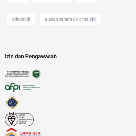
adapundi
alasan saham CPO melejit
alzheimer
acara
adakmai
Izin dan Pengawasan
AI Generator
17 agustus
air
20 april
ac modern
adalah