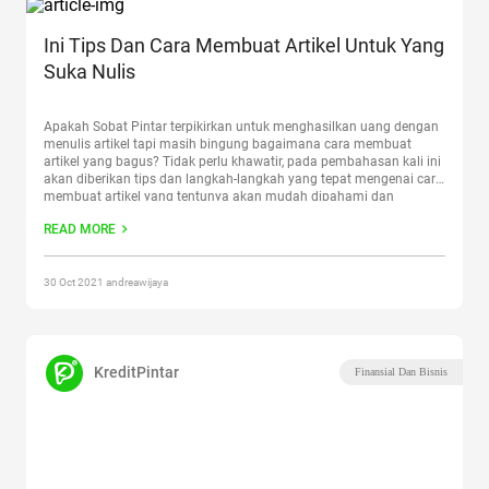
Ini Tips Dan Cara Membuat Artikel Untuk Yang
Suka Nulis
Apakah Sobat Pintar terpikirkan untuk menghasilkan uang dengan
menulis artikel tapi masih bingung bagaimana cara membuat
artikel yang bagus? Tidak perlu khawatir, pada pembahasan kali ini
akan diberikan tips dan langkah-langkah yang tepat mengenai cara
membuat artikel yang tentunya akan mudah dipahami dan
diimplementasikan bagi Sobat Pintar yang punya hobi menulis.
READ MORE
Situasi pandemi memaksa semua
Continue reading
“Ini Tips Dan
Cara Membuat Artikel Untuk Yang Suka Nulis”
30 Oct 2021 andreawijaya
KreditPintar
Finansial Dan Bisnis