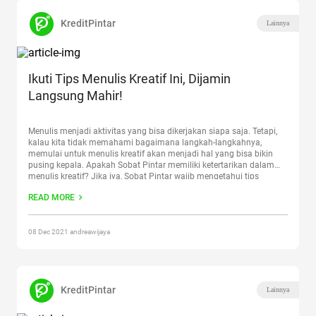
KreditPintar
Lainnya
Ikuti Tips Menulis Kreatif Ini, Dijamin
Langsung Mahir!
Menulis menjadi aktivitas yang bisa dikerjakan siapa saja. Tetapi,
kalau kita tidak memahami bagaimana langkah-langkahnya,
memulai untuk menulis kreatif akan menjadi hal yang bisa bikin
pusing kepala. Apakah Sobat Pintar memiliki ketertarikan dalam
menulis kreatif? Jika iya, Sobat Pintar wajib mengetahui tips
menulis kreatif berikut ini. Apa itu Menulis Kreatif? Buat Sobat
READ MORE
Pintar yang belum
Continue reading
“Ikuti Tips Menulis Kreatif Ini,
Dijamin Langsung Mahir!”
08 Dec 2021 andreawijaya
KreditPintar
Lainnya