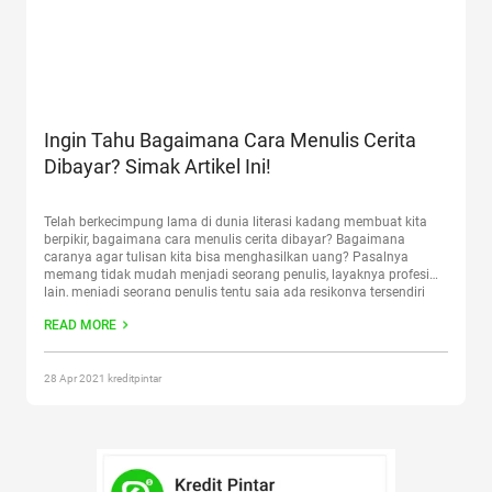
Ingin Tahu Bagaimana Cara Menulis Cerita
Dibayar? Simak Artikel Ini!
Telah berkecimpung lama di dunia literasi kadang membuat kita
berpikir, bagaimana cara menulis cerita dibayar? Bagaimana
caranya agar tulisan kita bisa menghasilkan uang? Pasalnya
memang tidak mudah menjadi seorang penulis, layaknya profesi
lain, menjadi seorang penulis tentu saja ada resikonya tersendiri
dan tidak bisa main-main atau asal-asalan menjadi penulis cerita.
READ MORE
Banyak sekali yang berprofesi sebagai
Continue reading
“Ingin Tahu
Bagaimana Cara Menulis Cerita Dibayar? Simak Artikel Ini!”
28 Apr 2021 kreditpintar