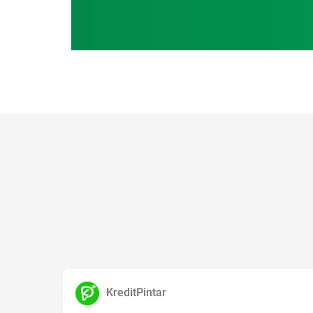
KreditPintar