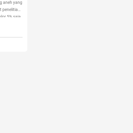
ng aneh yang
 penelitian
or 5% saja
ntinue