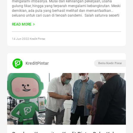
mengalami imbasnya. Mulai dari kehilangan pekerjaan, usaha
gulung tikar, hingga yang terparah mengalami kebangkrutan. Meski
demikian, ada pula yang berhasil melihat dan memanfaatkan
peluang untuk cari cuan di tengah pandemi. Salah satunya seperti
yang dialami oleh Irawan Prasetyo, Founder Mambu Suroboyoan,
READ MORE
brand lokal asli kota Surabaya yang
Continue reading
“Gelar Kelas
Pintar Bersama Cari Cuan, Kredit Pintar Ajak UMKM di Surabaya
Ulik Peluang Bisnis”
14 Jun 2022 Kredit Pintar.
KreditPintar
Berita Kredit Pintar