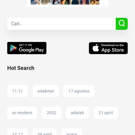
Hot Search
11.11
adakmai
17 agustus
ac modern
2022
adalah
21 april
12.12
20 april
acara