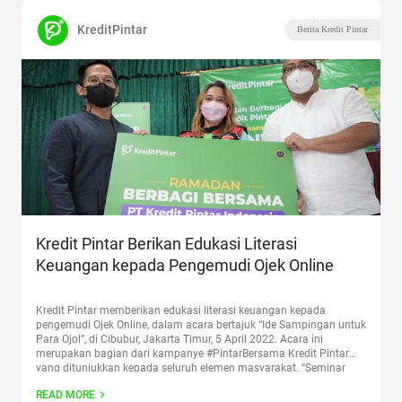
KreditPintar
Berita Kredit Pintar
Kredit Pintar Berikan Edukasi Literasi
Keuangan kepada Pengemudi Ojek Online
Kredit Pintar memberikan edukasi literasi keuangan kepada
pengemudi Ojek Online, dalam acara bertajuk “Ide Sampingan untuk
Para Ojol”, di Cibubur, Jakarta Timur, 5 April 2022. Acara ini
merupakan bagian dari kampanye #PintarBersama Kredit Pintar
yang ditunjukkan kepada seluruh elemen masyarakat. “Seminar
offline Kelas Pintar Bersama Volume 3 ini merupakan persembahan
READ MORE
Kredit Pintar untuk merangkul dan
Continue reading
“Kredit Pintar