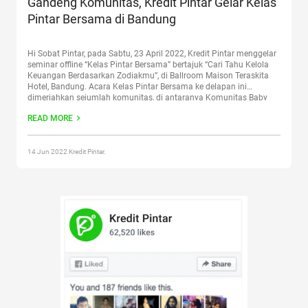
Gandeng Komunitas, Kredit Pintar Gelar Kelas
Pintar Bersama di Bandung
Hi Sobat Pintar, pada Sabtu, 23 April 2022, Kredit Pintar menggelar
seminar offline “Kelas Pintar Bersama” bertajuk “Cari Tahu Kelola
Keuangan Berdasarkan Zodiakmu”, di Ballroom Maison Teraskita
Hotel, Bandung. Acara Kelas Pintar Bersama ke delapan ini
dimeriahkan sejumlah komunitas, di antaranya Komunitas Baby
Bandung, Instababy Bandung, Produktif Mom Bandung, dan Paris
READ MORE
Van Java Babywearers. Kelas
Continue reading
“Gandeng
Komunitas, Kredit Pintar Gelar Kelas Pintar Bersama di Bandung”
14 Jun 2022 Kredit Pintar.